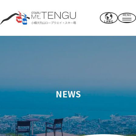
MENU
LANG
営業時間・料金
ロープウエイ
夏のアクティビティ
冬のスキー場
NEWS
CAFE & SHOP
その他
パワースポット・施設
アクセス
近郊のオススメスポット
過ごし方