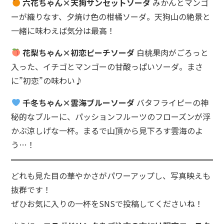
六花ちゃん×天狗サンセットソーダ
みかんとマンゴ
ザ・グラススタジオ・イン・オタル
ーが織りなす、夕焼け色の柑橘ソーダ。天狗山の絶景と
一緒に味わえば気分は最高！
花梨ちゃん×初恋ピーチソーダ
白桃果肉がごろっと
入った、イチゴとマンゴーの甘酸っぱいソーダ。まさ
に”初恋”の味わい♪
千冬ちゃん×雲海ブルーソーダ
バタフライピーの神
秘的なブルーに、パッションフルーツのフローズンが浮
かぶ涼しげな一杯。まるで山頂から見下ろす雲海のよ
う…！
どれも見た目の華やかさがパワーアップし、写真映えも
抜群です！
ぜひお気に入りの一杯をSNSで投稿してくださいね！