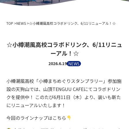
会社概要
イベント情報
プライバシーポリシー
メディア取材・撮影の方へ
索道事業運送約款
TOP
スキー場利用約款
NEWS
☆小樽潮風高校コラボドリンク、6/11リニューアル！☆
2024-2025年度版 安全報告書
採用情報
☆小樽潮風高校コラボドリンク、6/11リニュ
関連リンク
ーアル！☆
北海道中央バス株式会社
2026.6.19
NEWS
ニセコアンヌプリ国際スキー場
小樽バイン
小樽潮風高校「小樽まちめぐりスタンプラリー」参加施
ニセコ温泉郷いこいの湯宿 いろは
設の天狗山では、山頂TENGUU CAFEにてコラボドリン
小樽市役所
クを提供中！ このたび6月11日（木）より、装いも新た
小樽観光協会
にリニューアルいたします！
北海道索道協会
テングヤマスノースクール
今回のラインナップはこちら
小樽スキー連盟
小樽天狗山スキー学校