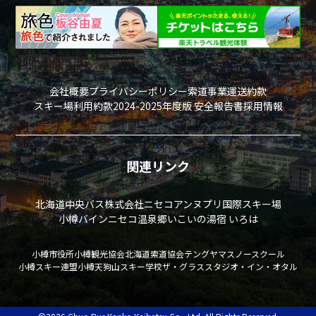
会社概要
プライバシーポリシー
索道事業運送約款
スキー場利用約款
2024-2025年度版 安全報告書
採用情報
関連リンク
北海道中央バス株式会社
ニセコアンヌプリ国際スキー場
小樽バイン
ニセコ温泉郷いこいの湯宿 いろは
小樽市役所
小樽観光協会
北海道索道協会
テングヤマスノースクール
小樽スキー連盟
小樽天狗山スキー学校
ザ・グラススタジオ・イン・オタル