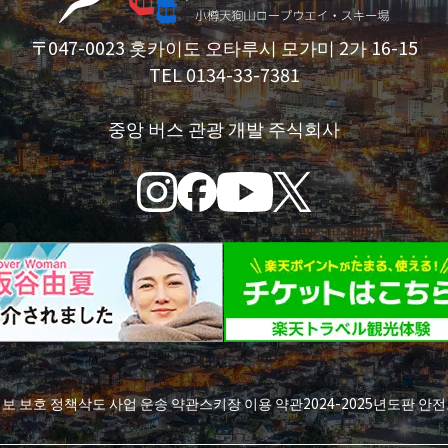
〒047-0023 홋카이도 오타루시 모가미 2가 16-15
TEL 0134-33-7381
중앙 버스 관광 개발 주식회사
정보 보호 정책
삭도 사업 운송 약관
스키장 이용 약관
2024-2025년도판 안