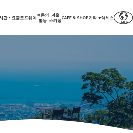
여름의
겨울
시간・요금
로프웨이
CAFE & SHOP
기타
액세스
활동
스키장
LANG