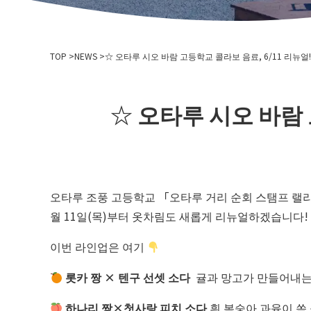
TOP
NEWS
☆ 오타루 시오 바람 고등학교 콜라보 음료, 6/11 리뉴얼!
☆ 오타루 시오 바람 
오타루 조풍 고등학교 「오타루 거리 순회 스탬프 랠리」
월 11일(목)부터 옷차림도 새롭게 리뉴얼하겠습니다!
이번 라인업은 여기
롯카 짱 × 텐구 선셋 소다
귤과 망고가 만들어내는,
하나리 짱×첫사랑 피치 소다
흰 복숭아 과육이 쏙