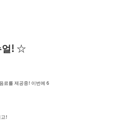
얼! ☆
음료를 제공중! 이번에 6
고!