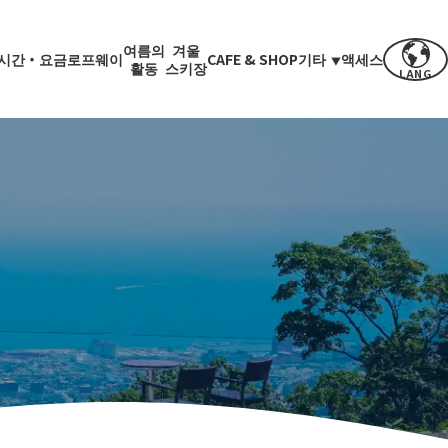
여름의
겨울
시간・요금
로프웨이
CAFE & SHOP
기타
액세스
활동
스키장
LANG