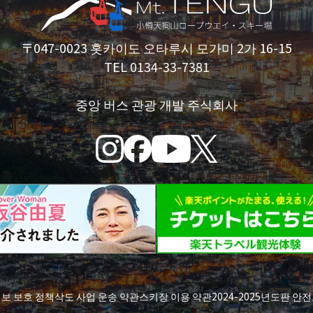
〒047-0023 홋카이도 오타루시 모가미 2가 16-15
TEL 0134-33-7381
중앙 버스 관광 개발 주식회사
정보 보호 정책
삭도 사업 운송 약관
스키장 이용 약관
2024-2025년도판 안