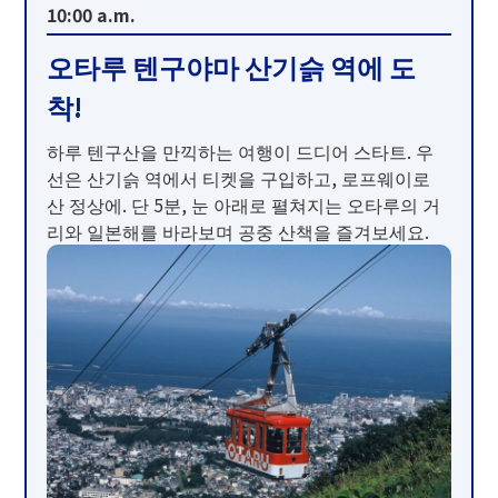
10:00 a.m.
더 글라스 스튜디오 인 오탈
오타루 텐구야마 산기슭 역에 도
착!
하루 텐구산을 만끽하는 여행이 드디어 스타트. 우
선은 산기슭 역에서 티켓을 구입하고, 로프웨이로
산 정상에. 단 5분, 눈 아래로 펼쳐지는 오타루의 거
리와 일본해를 바라보며 공중 산책을 즐겨보세요.