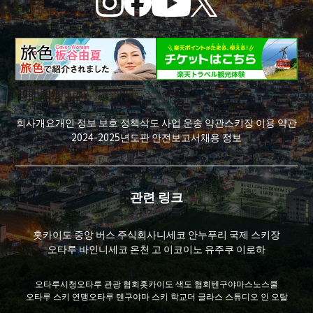
회사개요
개인 정보 보호 정책
삭도 사업 운송 약관
스키장 이용 약관
2024-2025년도판 안전보고서
채용 정보
관련 링크
홋카이도 중앙 버스 주식회사
니세코 안누푸리 국제 스키장
오타루 바인
니세코 온천 고 이코이노 유주쿠 이로하
오타루시청
오타루 관광 협회
홋카이도 색도 협회
텐구야마스노스쿨
오타루 스키 연맹
오타루 텐구야마 스키 학교
더 글라스 스튜디오 인 오탈