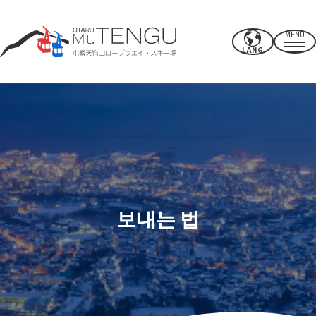
MENU
LANG
영업시간・요금
로프웨이
여름 활동
겨울 스키장
보내는 법
CAFE & SHOP
기타
파워 스폿·시설
액세스
근처의 추천 명소
보내는 법