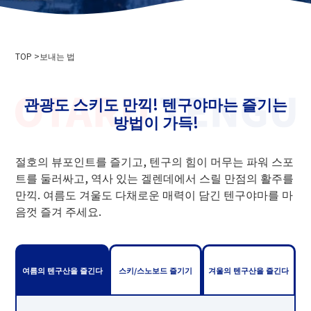
회사개요
이벤트 정보
개인 정보 보호 정책
미디어 취재·촬영으로
삭도 사업 운송 약관
TOP
스키장 이용 약관
보내는 법
2024-2025년도판 안전보고서
채용 정보
관광도 스키도 만끽! 텐구야마는 즐기는
방법이 가득!
관련 링크
홋카이도 중앙 버스 주식회사
절호의 뷰포인트를 즐기고, 텐구의 힘이 머무는 파워 스포
니세코 안누푸리 국제 스키장
트를 둘러싸고, 역사 있는 겔렌데에서 스릴 만점의 활주를
오타루 바인
만끽. 여름도 겨울도 다채로운 매력이 담긴 텐구야마를 마
니세코 온천 고 이코이노 유주쿠 이로하
음껏 즐겨 주세요.
오타루시청
오타루 관광 협회
홋카이도 색도 협회
여름의 텐구산을 즐긴다
스키/스노보드 즐기기
겨울의 텐구산을 즐긴다
텐구야마스노스쿨
오타루 스키 연맹
오타루 텐구야마 스키 학교