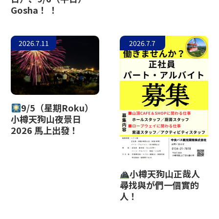
Gosha！ ！
小樽玻璃工作室
2026.7.11
2026.7.7
9/5（星期Roku）
小樽天狗山夜景日
2026 馬上出發！
小樽天狗山正哉人
尋找與が們一個實的
人！