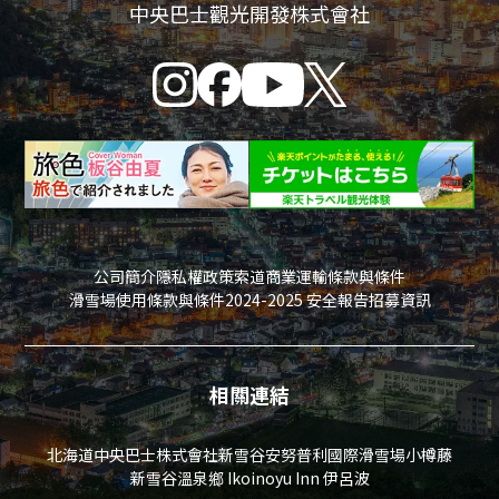
中央巴士觀光開發株式會社
公司簡介
隱私權政策
索道商業運輸條款與條件
滑雪場使用條款與條件
2024-2025 安全報告
招募資訊
相關連結
北海道中央巴士株式會社
新雪谷安努普利國際滑雪場
小樽藤
新雪谷溫泉鄉 Ikoinoyu Inn 伊呂波