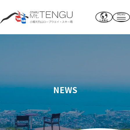
MENU
LANG
營業時間/費率
索道
夏季活動
冬季滑雪場
NEWS
CAFE & SHOP
其他的
電源點/設施
使用權
附近推薦景點
如何度過你的時間