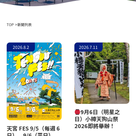
公司簡介
活動資訊
隱私權政策
用於媒體採訪和攝影
索道商業運輸條款與條件
TOP
滑雪場使用條款與條件
新聞列表
2024-2025 安全報告
招募資訊
2026.8.2
2026.7.11
相關連結
北海道中央巴士株式會社
新雪谷安努普利國際滑雪場
小樽藤
新雪谷溫泉鄉 Ikoinoyu Inn 伊呂波
小樽市政府
小樽觀光協會
9月6日（明星之
北海道空中纜車協會
日）小樽天狗山祭
天狗山滑雪學校
2026即將舉辦！
天宮 FES 9/5（每週 6
小樽滑雪聯盟
日）、9/6（平日）
小樽天狗山滑雪學校