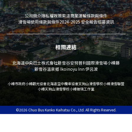
日）
公司簡介
隱私權政策
索道商業運輸條款與條件
營業時間
滑雪場使用條款與條件
2024-2025 安全報告
招募資訊
9：30～17：00
相關連結
費用
北海道中央巴士株式會社
新雪谷安努普利國際滑雪場
小樽藤
新雪谷溫泉鄉 Ikoinoyu Inn 伊呂波
門票：免費
松鼠食品：每隻300日圓（只收現金）
小樽市政府
小樽觀光協會
北海道空中纜車協會
天狗山滑雪學校
小樽滑雪聯盟
*在園區內的自動販賣機販售（特別扭蛋）
小樽天狗山滑雪學校
小樽玻璃工作室
防範措施
©2026 Chuo Bus Kanko Kaihatsu Co., Ltd. All Rights Reserved.
*請勿攜帶寵物進入花栗鼠公園。
*在花栗鼠公園裡，花栗鼠可以自由漫步。