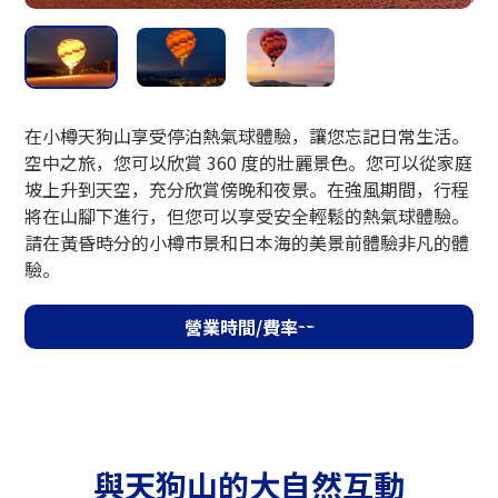
營業時間
10:00〜11:30 / 12:30～17:00
10月1日（週四）起16:30結束
在小樽天狗山享受停泊熱氣球體驗，讓您忘記日常生活。
空中之旅，您可以欣賞 360 度的壯麗景色。您可以從家庭
坡上升到天空，充分欣賞傍晚和夜景。在強風期間，行程
費用
將在山腳下進行，但您可以享受安全輕鬆的熱氣球體驗。
請在黃昏時分的小樽市景和日本海的美景前體驗非凡的體
1,200日圓
驗。
營業時間/費率
接待
山頂自動售票機（只收現金）
防範措施
與天狗山的大自然互動