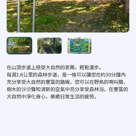
10：00～12：30／13：30～17：00
（接待截止時間為16:30）
10月1日（週四）起16:30結束
費用
國中學生以上800日元
在山頂步道上感受大自然的恩賜，輕鬆漫步。
小學生400日圓
每週1.6公里的森林步道，是一條可以讓您在約30分鐘內
*（山頂）滑道自動售票機（只收現金）
充分享受大自然的豐富的路線。您可以在野鳥的鳴叫聲、
*3歲以下兒童不可乘坐。
樹木的沙沙聲和清新的空氣中充分享受森林浴。在豐富的
大自然中淨化身心，療癒日常生活的疲勞。
防範措施
*12:30至13:30關閉。
*如遇下雨，服務將暫停。如果取消，營運