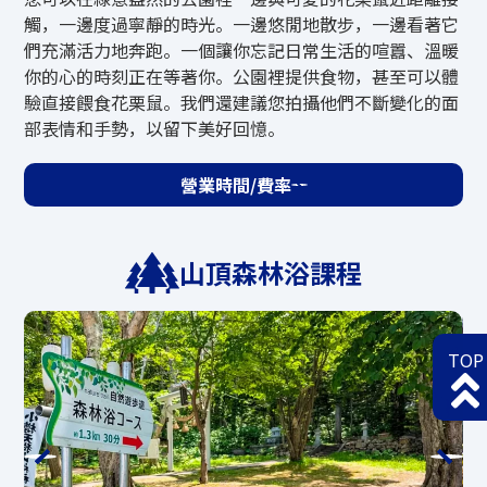
觸，一邊度過寧靜的時光。一邊悠閒地散步，一邊看著它
*營運決定將於17:00左右做出，並在mate
們充滿活力地奔跑。一個讓你忘記日常生活的喧囂、溫暖
的Instagram上做出
https://www.instagra
你的心的時刻正在等著你。公園裡提供食物，甚至可以體
m.com/mate.hotairballoon/
的故事
驗直接餵食花栗鼠。我們還建議您拍攝他們不斷變化的面
它將發佈在天狗山官方主頁上。
部表情和手勢，以留下美好回憶。
營業時間/費率
天狗山滑塊
山頂森林浴課程
營業期間
捲動
TOP
5月23日（週六）～10月12日（週一·假
日）
營業時間