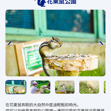
花栗鼠公園
營運公司客服080-4046-8882（受理時間1
6:00-17:30）
伴侶官方主頁
https://mate-hotairballoo
n.com/
*淡季期間，只能透過電子郵件詢問交配事
宜。
E-Mail mail●mate-hotairballoon.com
*以上電子郵件地址已部分更改，以防止垃
圾郵件。
發送前請將●部分更改為@。
發送時請輸入您的姓名和聯絡資訊。
防範措施
*如果因風而無法在山頂運行，巴士將在山
腳運行。
在花栗鼠奔跑的大自然中度過輕鬆的時光。
*請注意，如果即使在山腳下風力也很大，
您可以在綠意盎然的公園裡一邊與可愛的花栗鼠近距離接
出於安全考慮，行程將被取消。