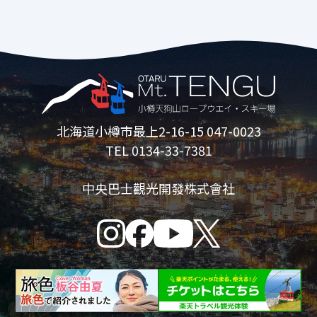
可能會更改為“TENGUU Zipline”。
*3歲至6歲兒童僅在成人陪同下免費。
*3歲以下兒童不可乘坐。
*僅當前座兒童年滿 12 歲且後座兒童年滿
16 歲時才可使用雙人座。
*請勿與兩名成人一起乘坐，否則可能會導
致滑梯停止。
*飲酒後的顧客不得使用本服務。
北海道小樽市最上2-16-15 047-0023
TEL 0134-33-7381
花栗鼠公園
中央巴士觀光開發株式會社
營業期間
5月23日（週六）～10月12日（週一·假