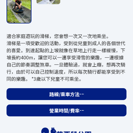
費用
成人（中學生以上）3,800日元
兒童（4歲～小學生以下）2,800日圓
適合家庭遊玩的滑梯，您會想一次又一次地乘坐。
*小樽市民折扣：大人2,500日圓、兒童2,0
滑梯是一項受歡迎的活動，受到從兒童到成人的各個世代
00日元
的喜愛。到達起點的上坡就像在草地上行走一樣緩慢，下
*3歲以下兒童免費。
坡長約400m，讓您可以一邊享受滑雪的樂趣，一邊根據
*國中生以下兒童必須有監護人陪同。
自己的節奏調整煞車。一旦體驗過，就會上癮，想再次騎
行，由於可以自己控制速度，所以每次騎行都能享受到不
同的樂趣。 *3歲以下兒童不可乘坐。
接待
路線/乘車方法
當天服務地點
營業時間/費率
詢問