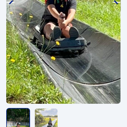
*請勿飲酒的顧客使用該設施。
天狗熱氣球
時期
5月15日（週五）～10月20日（週二）
營業時間
18:00～風一吹就結束
*一班航班最多可容納 5 人，飛行時間約 5
分鐘。