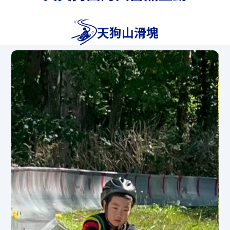
4月25日（星期六）～5月22日（星期
天狗山滑塊
五）、7月18日（星期六）～8月30日（星
期日）、10月13日（星期二）～11月3日
（星期二、假日）期間每天開放，僅週六
假日及其他假日開放。
（即使平日活動取消，滑塊也可能因天氣
或其他原因而開放。）
*我們將於11:30至12:30休息。
*不可預訂（以先到先得的原則接受預訂）
*[參加條件]對象年齡：小學生以上、身高
限制：120cm以上、體重限制120kg以下
*國中生（15歲以上）以下的情況下，需
要監護人（18歲以上）的同意。
*无法正确安装安全带的人无法使用此服
务。
*不允許穿著裙子、浴衣、容易脫下的鞋
子、高跟鞋、涼鞋和赤腳。