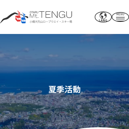
MENU
LANG
營業時間/費率
索道
夏季活動
冬季滑雪場
夏季活動
CAFE & SHOP
其他的
電源點/設施
使用權
附近推薦景點
如何度過你的時間