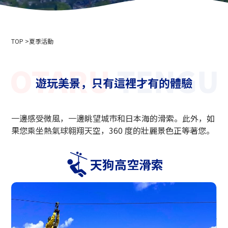
公司簡介
活動資訊
隱私權政策
用於媒體採訪和攝影
索道商業運輸條款與條件
TOP
滑雪場使用條款與條件
夏季活動
2024-2025 安全報告
招募資訊
遊玩美景，只有這裡才有的體驗
相關連結
北海道中央巴士株式會社
一邊感受微風，一邊眺望城市和日本海的滑索。此外，如
新雪谷安努普利國際滑雪場
果您乘坐熱氣球翱翔天空，360 度的壯麗景色正等著您。
小樽藤
新雪谷溫泉鄉 Ikoinoyu Inn 伊呂波
天狗高空滑索
小樽市政府
小樽觀光協會
北海道空中纜車協會
天狗山滑雪學校
小樽滑雪聯盟
小樽天狗山滑雪學校