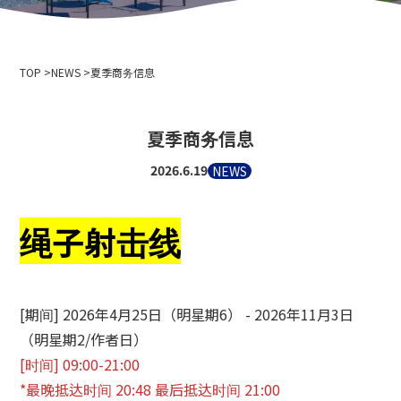
公司简介
活动信息
隐私政策
用于媒体采访和摄影
索道商业运输条款和条件
TOP
滑雪场使用条款和条件
NEWS
夏季商务信息
2024-2025 安全报告
招聘信息
夏季商务信息
相关链接
2026.6.19
NEWS
北海道中央巴士株式会社
新雪谷安努普利国际滑雪场
绳子
射击线
小樽藤
新雪谷温泉乡 Ikoinoyu Inn 伊吕波
小樽市政府
[期间] 2026年4月25日（明星期6） - 2026年11月3日
小樽观光协会
北海道空中缆车协会
（明星期2/作者日）
天狗山滑雪学校
[时间] 09:00-21:00
小樽滑雪联盟
*最晚抵达时间 20:48 最后抵达时间 21:00
小樽天狗山滑雪学校