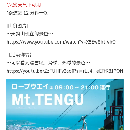
*恶劣天气下可用
小樽玻璃工作室
*索道每 12 分钟一趟
[山价图片]
～天狗山现在的景色～
https://www.youtube.com/watch?v=X5Ew8btlVbQ
【活动详情】
～可以看到滑雪绳、滑梯、热球的景色～
https://youtu.be/ZzFUHFv3ao0?si=rLJ4l_eEFfR817ON