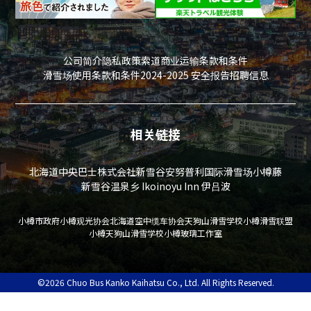
公司简介
隐私政策
索道商业运输条款和条件
滑雪场使用条款和条件
2024-2025 安全报告
招聘信息
相关链接
北海道中央巴士株式会社
新雪谷安努普利国际滑雪场
小樽藤
新雪谷温泉乡 Ikoinoyu Inn 伊吕波
小樽市政府
小樽观光协会
北海道空中缆车协会
天狗山滑雪学校
小樽滑雪联盟
小樽天狗山滑雪学校
小樽玻璃工作室
©2026 Chuo Bus Kanko Kaihatsu Co., Ltd. All Rights Reserved.