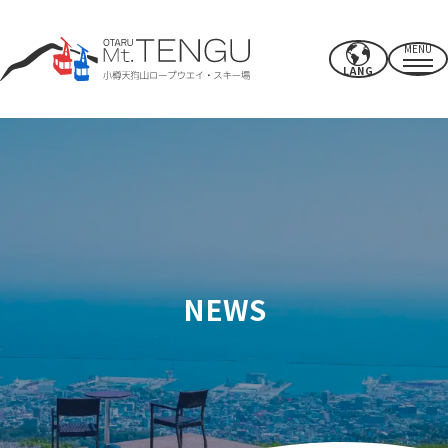
MENU
LANG
营业时间/费率
索道
夏季活动
冬季滑雪场
NEWS
CAFE & SHOP
其他的
电源点/设施
使用权
附近推荐景点
如何度过你的时间