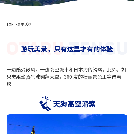
公司简介
活动信息
隐私政策
用于媒体采访和摄影
索道商业运输条款和条件
TOP
滑雪场使用条款和条件
夏季活动
2024-2025 安全报告
招聘信息
游玩美景，只有这里才有的体验
相关链接
北海道中央巴士株式会社
一边感受微风，一边眺望城市和日本海的滑索。此外，如
新雪谷安努普利国际滑雪场
果您乘坐热气球翱翔天空，360 度的壮丽景色正等待着
小樽藤
您。
新雪谷温泉乡 Ikoinoyu Inn 伊吕波
小樽市政府
天狗高空滑索
小樽观光协会
北海道空中缆车协会
天狗山滑雪学校
小樽滑雪联盟
小樽天狗山滑雪学校