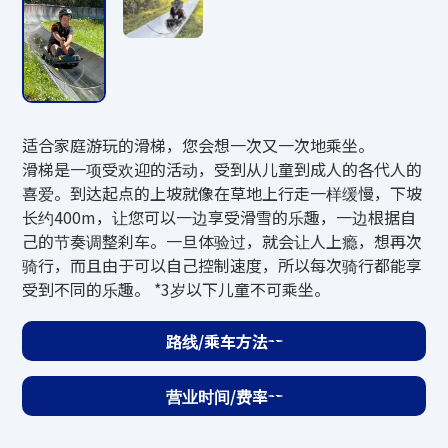
分钟。
费用
成人（中学生以上）3,800日元
适合家庭游玩的滑梯，您会想一次又一次地乘坐。
儿童（4岁～小学生以下）2,800日元
滑梯是一项受欢迎的活动，受到从儿童到成人的各代人的
*小樽市民折扣：大人2,500日元、儿童2,0
喜爱。到达起点的上坡就像在草地上行走一样缓慢，下坡
00日元
长约400m，让您可以一边享受滑雪的乐趣，一边根据自
*3岁以下儿童免费。
己的节奏调整刹车。一旦体验过，就会让人上瘾，想再次
*初中生以下儿童必须有监护人陪同。
骑行，而且由于可以自己控制速度，所以每次骑行都能享
受到不同的乐趣。 *3岁以下儿童不可乘坐。
接待
路线/乘车方法
当天服务地点
营业时间/费率
询问