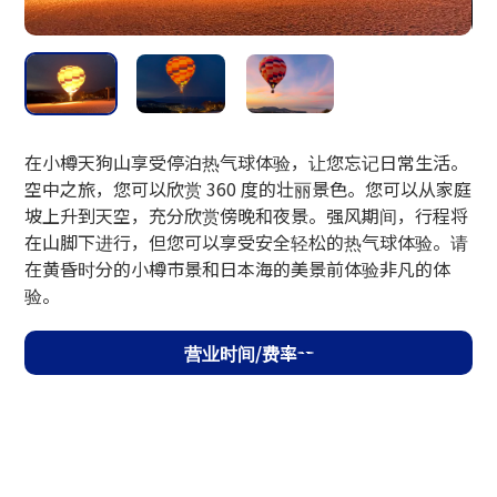
营业时间
10:00〜11:30 / 12:30～17:00
10月1日（周四）起16:30结束
在小樽天狗山享受停泊热气球体验，让您忘记日常生活。
空中之旅，您可以欣赏 360 度的壮丽景色。您可以从家庭
费用
坡上升到天空，充分欣赏傍晚和夜景。强风期间，行程将
在山脚下进行，但您可以享受安全轻松的热气球体验。请
在黄昏时分的小樽市景和日本海的美景前体验非凡的体
1,200日元
验。
接待
营业时间/费率
山顶自动售票机（只收现金）
防范措施