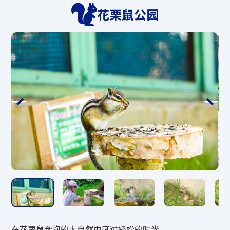
花栗鼠公园
运营公司客服080-4046-8882（受理时间1
6:00-17:30）
伴侣官方主页
https://mate-hotairballoo
n.com/
*淡季期间，只能通过电子邮件询问交配事
宜。
E-Mail mail●mate-hotairballoon.com
*以上电子邮件地址已部分更改，以防止垃
圾邮件。
发送前请将●部分更改为@。
发送时请输入您的姓名和联系方式。
防范措施
*如果因风而无法在山顶运行，巴士将在山
脚运行。
在花栗鼠奔跑的大自然中度过轻松的时光。