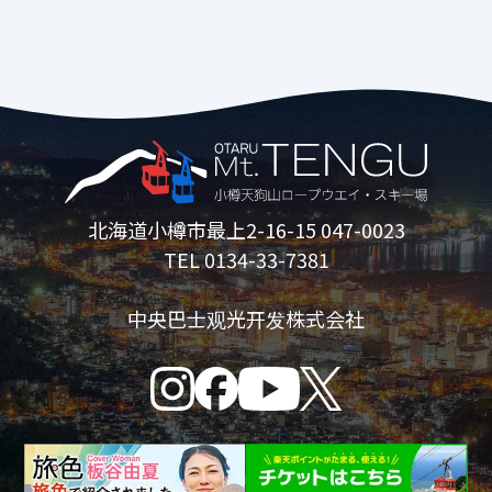
*如遇下雨，服务将暂停。如果取消，运营
可能会更改为“TENGUU Zipline”。
*3岁至6岁儿童仅在成人陪同下免费。
*3岁以下儿童不可乘坐。
*仅当前座儿童年满 12 岁且后座儿童年满
16 岁时才可使用双人座。
*请勿与两名成人一起乘坐，否则可能会导
致滑梯停止。
北海道小樽市最上2-16-15 047-0023
*饮酒后的顾客不得使用该服务。
TEL 0134-33-7381
中央巴士观光开发株式会社
花栗鼠公园
营业期间