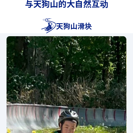
与天狗山的大自然互动
4月25日（星期六）～5月22日（星期
五）、7月18日（星期六）～8月30日（星
天狗山滑块
期日）、10月13日（星期二）～11月3日
（星期二、节假日）期间每天开放，仅周
六日及其他节假日开放。
（即使平日活动取消，滑块也可能因天气
或其他原因而开放。）
*我们将于11:30至12:30休息。
*不可预订（按照先到先得的原则接受预
订）
*[参加条件]对象年龄：小学生以上、身高
限制：120cm以上、体重限制120kg以下
*初中生（15岁以上）以下的情况下，需
要监护人（18岁以上）的同意。
*无法正确安装安全带的人无法使用此服
务。
*不允许穿着裙子、浴衣、容易脱下的鞋