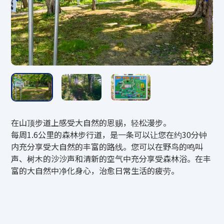
营业时间
10：00～12：30／13：30～17：00
（接待截止时间为16:30）
10月1日（周四）起16:30结束
费用
在山顶步道上感受大自然的恩赐，轻松漫步。
中学生以上800日元
每周1.6公里的森林步行道，是一条可以让您在约30分钟
小学生400日元
内充分享受大自然的丰富的路线。您可以在野鸟的鸣叫
*（山顶）滑道自动售票机（只收现金）
声、树木的沙沙声和清新的空气中充分享受森林浴。在丰
*3岁以下儿童不可乘坐。
富的大自然中净化身心，治愈日常生活的疲劳。
防范措施
*12:30至13:30关闭。