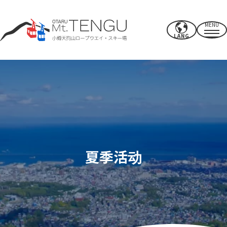
MENU
LANG
营业时间/费率
索道
夏季活动
冬季滑雪场
夏季活动
CAFE & SHOP
其他的
电源点/设施
使用权
附近推荐景点
如何度过你的时间