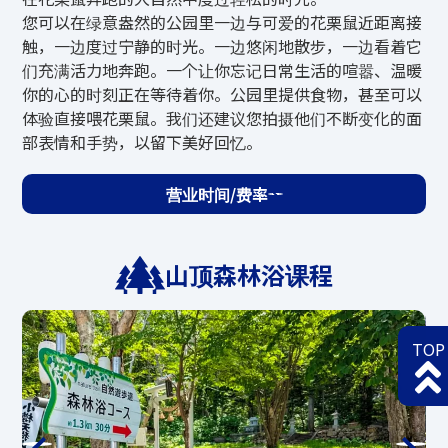
*请注意，如果即使在山脚下风力也很大，
您可以在绿意盎然的公园里一边与可爱的花栗鼠近距离接
出于安全考虑，行程将被取消。
触，一边度过宁静的时光。一边悠闲地散步，一边看着它
*运营决定将于17:00左右做出，并在mate
们充满活力地奔跑。一个让你忘记日常生活的喧嚣、温暖
的Instagram上做出
https://www.instagra
你的心的时刻正在等待着你。公园里提供食物，甚至可以
m.com/mate.hotairballoon/
的故事
体验直接喂花栗鼠。我们还建议您拍摄他们不断变化的面
它将发布在天狗山官方主页上。
部表情和手势，以留下美好回忆。
营业时间/费率
天狗山滑块
山顶森林浴课程
滚动
营业期间
TOP
5月23日（周六）～10月12日（周一·节假
日）