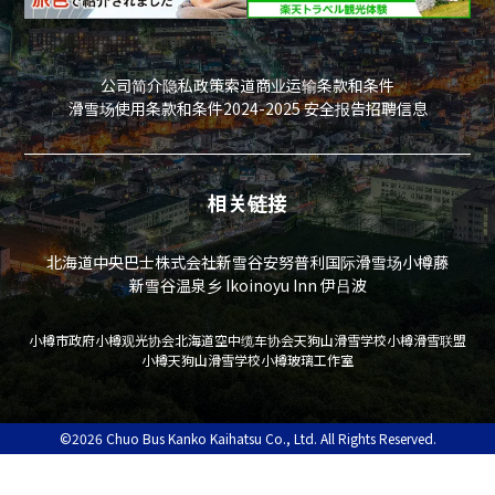
5月23日（周六）～10月12日（周一·节假
日）
公司简介
隐私政策
索道商业运输条款和条件
营业时间
滑雪场使用条款和条件
2024-2025 安全报告
招聘信息
9：30～17：00
相关链接
费用
北海道中央巴士株式会社
新雪谷安努普利国际滑雪场
小樽藤
新雪谷温泉乡 Ikoinoyu Inn 伊吕波
门票：免费
松鼠食品：每只300日元（只收现金）
小樽市政府
小樽观光协会
北海道空中缆车协会
天狗山滑雪学校
小樽滑雪联盟
*在公园内的自动售货机出售（特别扭蛋）
小樽天狗山滑雪学校
小樽玻璃工作室
防范措施
©2026 Chuo Bus Kanko Kaihatsu Co., Ltd. All Rights Reserved.