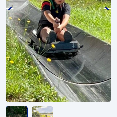
子、高跟鞋、凉鞋和赤脚。
*请勿饮酒的顾客使用该设施。
天狗热气球
时期
5月15日（周五）～10月20日（周二）
营业时间
18:00～风一吹就结束
*一趟航班最多可容纳 5 人，飞行时间约 5