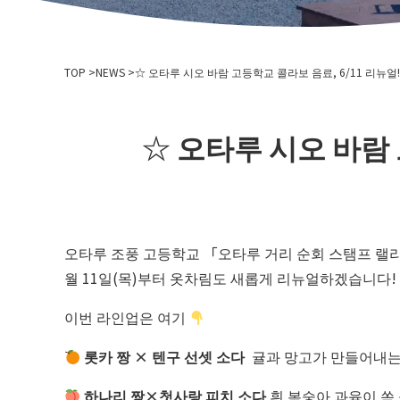
TOP
NEWS
☆ 오타루 시오 바람 고등학교 콜라보 음료, 6/11 리뉴얼!
☆ 오타루 시오 바람 
오타루 조풍 고등학교 「오타루 거리 순회 스탬프 랠리」
월 11일(목)부터 옷차림도 새롭게 리뉴얼하겠습니다!
이번 라인업은 여기
롯카 짱 × 텐구 선셋 소다
귤과 망고가 만들어내는,
하나리 짱×첫사랑 피치 소다
흰 복숭아 과육이 쏙