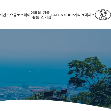
여름의
겨울
시간・요금
로프웨이
CAFE & SHOP
기타
액세스
활동
스키장
LANG