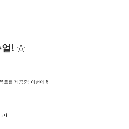
얼! ☆
음료를 제공중! 이번에 6
고!