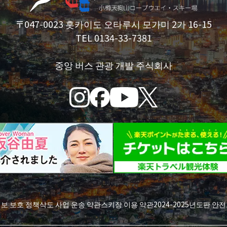
〒047-0023 홋카이도 오타루시 모가미 2가 16-15
TEL 0134-33-7381
중앙 버스 관광 개발 주식회사
정보 보호 정책
삭도 사업 운송 약관
스키장 이용 약관
2024-2025년도판 안