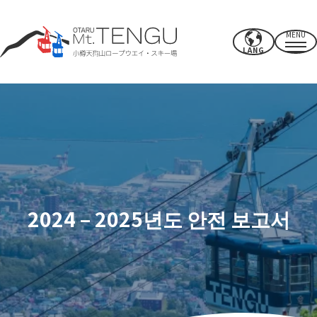
MENU
LANG
영업시간・요금
로프웨이
여름 활동
겨울 스키장
2024 – 2025년도 안전 보고서
CAFE & SHOP
기타
파워 스폿·시설
액세스
근처의 추천 명소
보내는 법