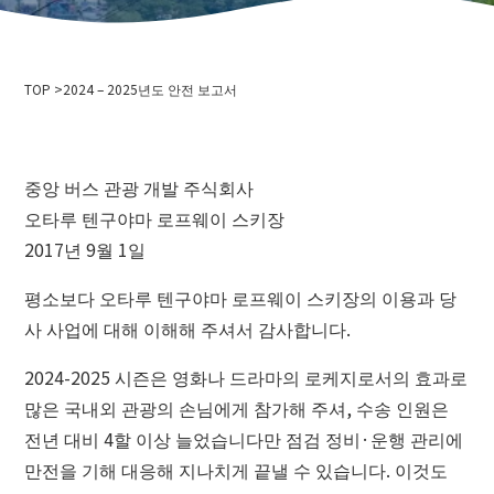
회사개요
이벤트 정보
개인 정보 보호 정책
미디어 취재·촬영으로
삭도 사업 운송 약관
TOP
스키장 이용 약관
2024 – 2025년도 안전 보고서
2024-2025년도판 안전보고서
채용 정보
중앙 버스 관광 개발 주식회사
관련 링크
오타루 텐구야마 로프웨이 스키장
홋카이도 중앙 버스 주식회사
2017년 9월 1일
니세코 안누푸리 국제 스키장
오타루 바인
평소보다 오타루 텐구야마 로프웨이 스키장의 이용과 당
니세코 온천 고 이코이노 유주쿠 이로하
사 사업에 대해 이해해 주셔서 감사합니다.
오타루시청
2024-2025 시즌은 영화나 드라마의 로케지로서의 효과로
오타루 관광 협회
많은 국내외 관광의 손님에게 참가해 주셔, 수송 인원은
홋카이도 색도 협회
전년 대비 4할 이상 늘었습니다만 점검 정비·운행 관리에
텐구야마스노스쿨
오타루 스키 연맹
만전을 기해 대응해 지나치게 끝낼 수 있습니다. 이것도
오타루 텐구야마 스키 학교