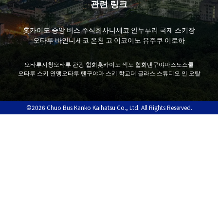
관련 링크
홋카이도 중앙 버스 주식회사
니세코 안누푸리 국제 스키장
오타루 바인
니세코 온천 고 이코이노 유주쿠 이로하
오타루시청
오타루 관광 협회
홋카이도 색도 협회
텐구야마스노스쿨
오타루 스키 연맹
오타루 텐구야마 스키 학교
더 글라스 스튜디오 인 오탈
©2026 Chuo Bus Kanko Kaihatsu Co., Ltd. All Rights Reserved.