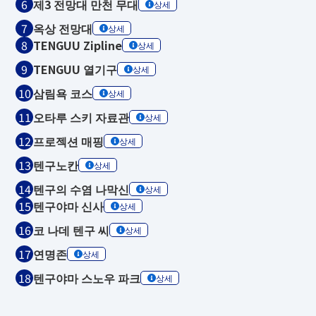
제3 전망대 만천 무대
상세
옥상 전망대
상세
TENGUU Zipline
상세
TENGUU 열기구
상세
삼림욕 코스
상세
오타루 스키 자료관
상세
프로젝션 매핑
상세
텐구노칸
상세
텐구의 수염 나막신
상세
텐구야마 신사
상세
코 나데 텐구 씨
상세
연명존
상세
텐구야마 스노우 파크
상세