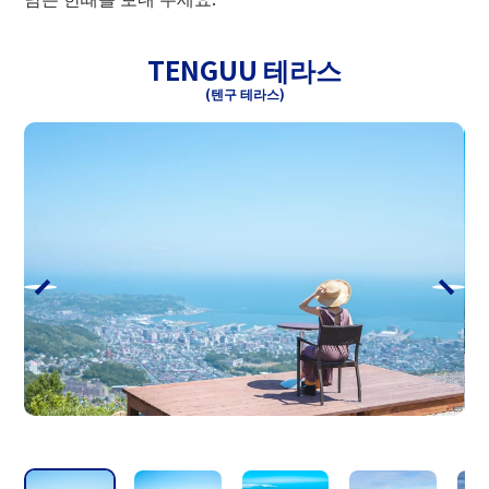
● 업 / 다운 모두 매시 12 분 간격으로 운
TENGUU 테라스
행
오르막：매시 00・12・24・36・48분발
(텐구 테라스)
하행：매시 00・12・24・36・48분발
※혼잡시는 6분 간격으로 운행합니다.
수수료
여름
하계 요금
성인
왕복
1,800엔
일반
편도
1,080엔