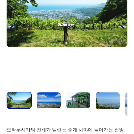
출발 장소
성인
오타루 발착
2,450엔
1,220엔
삿포로발착
3,380엔
1,690엔
자세히 보기
오타루 텐구야마 로프웨이×오타
루 수족관 세트권
오타루시가의 전체가 밸런스 좋게 시야에 들어가는 전망
오타루 텐구야마 로프웨이의 왕복권과 오