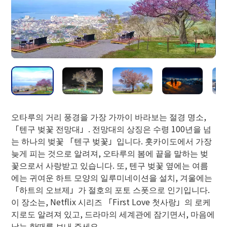
【여름기】2026년 4월 25일(토)~11월 3
일(화·축)
【동기】2026년 11월 28일(토)~2027년 3
월 28일(일)
영업시간
【여름기】상행 9:00～20:48 하행 9:00～
21:00
오타루의 거리 풍경을 가장 가까이 바라보는 절경 명소,
【동기】상행 9:00～19:48 하행 9:00～20:
「텐구 벚꽃 전망대」. 전망대의 상징은 수령 100년을 넘
00
는 하나의 벚꽃 「텐구 벚꽃」입니다. 홋카이도에서 가장
※【12/31・1/2・1/3】오르막 9:00~16:4
늦게 피는 것으로 알려져, 오타루의 봄에 끝을 말하는 벚
8 내리막 9:00~17:00
꽃으로서 사랑받고 있습니다. 또, 텐구 벚꽃 옆에는 여름
※【 1/1 】오르막 9:00~15:48 내리막 9:0
에는 귀여운 하트 모양의 일루미네이션을 설치, 겨울에는
0~16:00
「하트의 오브제」가 절호의 포토 스폿으로 인기입니다.
이 장소는, Netflix 시리즈 「First Love 첫사랑」의 로케
지로도 알려져 있고, 드라마의 세계관에 잠기면서, 마음에
운행시간
남는 한때를 보내 주세요.