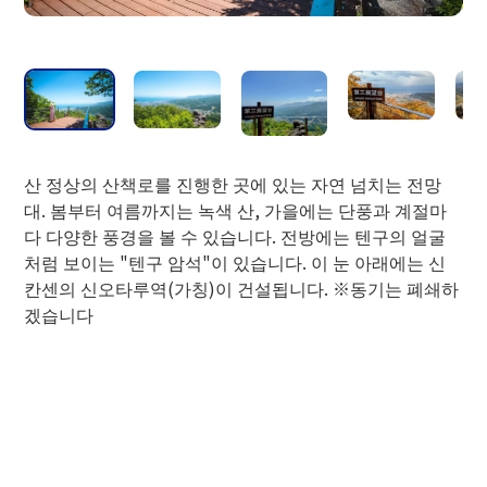
●숙박시설 등 상호할인
아래의 시설에 숙박한 것을 알 수 있거나
시설을 이용한 것을 알 수 있는 것을 창구
에서 제시하면 로프웨이 왕복권을 할인 요
금으로 승차할 수 있습니다.
(숙박 시설 예약 완료 페이지, 객실 열쇠,
산 정상의 산책로를 진행한 곳에 있는 자연 넘치는 전망
지불 영수증, 다른 시설 이용 티켓 등)
대. 봄부터 여름까지는 녹색 산, 가을에는 단풍과 계절마
다 다양한 풍경을 볼 수 있습니다. 전방에는 텐구의 얼굴
처럼 보이는 "텐구 암석"이 있습니다. 이 눈 아래에는 신
성인
칸센의 신오타루역(가칭)이 건설됩니다. ※동기는 폐쇄하
겠습니다
로프웨이 할인 요금
1,800엔→1,600엔
삿포로 스트림 호텔
ANA 크라운 플라자 삿포로
그랜드 파크 오타루
호텔 노이슈로스 오타루