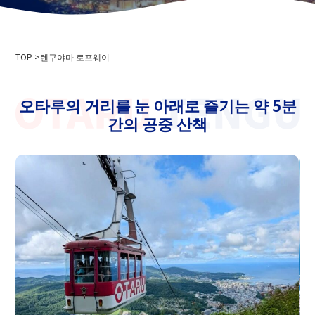
회사개요
이벤트 정보
개인 정보 보호 정책
미디어 취재·촬영으로
삭도 사업 운송 약관
TOP
스키장 이용 약관
텐구야마 로프웨이
2024-2025년도판 안전보고서
채용 정보
오타루의 거리를 눈 아래로 즐기는 약 5분
간의 공중 산책
관련 링크
홋카이도 중앙 버스 주식회사
니세코 안누푸리 국제 스키장
오타루 바인
니세코 온천 고 이코이노 유주쿠 이로하
오타루시청
오타루 관광 협회
홋카이도 색도 협회
텐구야마스노스쿨
오타루 스키 연맹
오타루 텐구야마 스키 학교