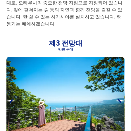
대로, 오타루시의 중요한 전망 지점으로 지정되어 있습니
타루 수족관의 입관권이 세트가 된 유익한
다. 앞에 펼쳐지는 숲 등의 자연과 함께 전망을 즐길 수 있
티켓입니다.
습니다. 한 쉴 수 있는 히가시야를 설치하고 있습니다. ※
발매 장소는 오타루 텐구야마 로프웨이 티
동기는 폐쇄하겠습니다
켓 창구 또는 오타루 수족관 티켓 창구에서
구입하십시오.
제3 전망대
【주의】기상 조건등에 의해 로프웨이가
운휴하고 있는 경우에 대해서도, 7일간의
만천 무대
유효 기한이 있기 때문에, 환불은 하지 않
습니다. 미리 양해 바랍니다.
성인
중학생
초등학
세트 요금
3,000엔
2,000엔
1,250엔