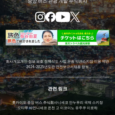
중앙 버스 관광 개발 주식회사
회사개요
개인 정보 보호 정책
삭도 사업 운송 약관
스키장 이용 약관
2024-2025년도판 안전보고서
채용 정보
관련 링크
홋카이도 중앙 버스 주식회사
니세코 안누푸리 국제 스키장
오타루 바인
니세코 온천 고 이코이노 유주쿠 이로하