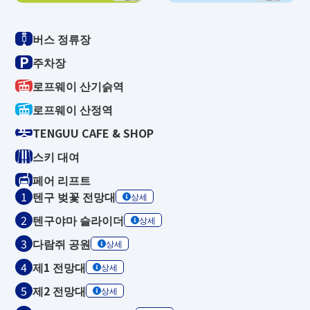
버스 정류장
P
주차장
로프웨이 산기슭역
로프웨이 산정역
TENGUU CAFE & SHOP
스키 대여
페어 리프트
텐구 벚꽃 전망대
상세
텐구야마 슬라이더
상세
다람쥐 공원
상세
제1 전망대
상세
제2 전망대
상세