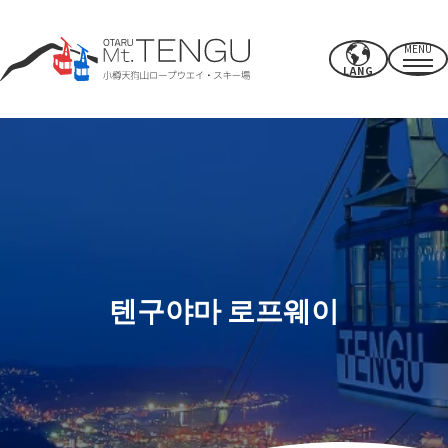
MENU
LANG
영업시간・요금
로프웨이
여름 활동
겨울 스키장
텐구야마 로프웨이
CAFE & SHOP
기타
파워 스폿·시설
액세스
근처의 추천 명소
보내는 법