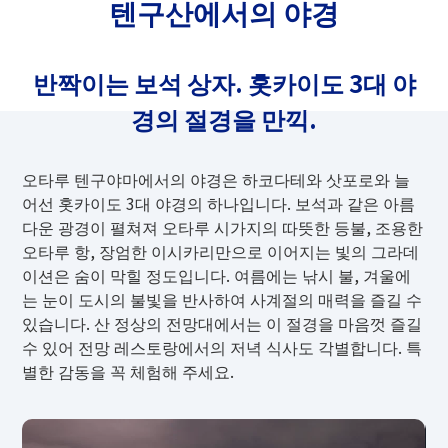
텐구산에서의 야경
오센트 호텔 오타루
그랜벨 호텔 오타루
Otaru YaDo
Yu Kiroro
오타루 바인
스크롤
오타루 예술 마을
반짝이는 보석 상자. 홋카이도 3대 야
경의 절경을 만끽.
오타루 텐구야마에서의 야경은 하코다테와 삿포로와 늘
어선 홋카이도 3대 야경의 하나입니다. 보석과 같은 아름
다운 광경이 펼쳐져 오타루 시가지의 따뜻한 등불, 조용한
오타루 ​​항, 장엄한 이시카리만으로 이어지는 빛의 그라데
이션은 숨이 막힐 정도입니다. 여름에는 낚시 불, 겨울에
는 눈이 도시의 불빛을 반사하여 사계절의 매력을 즐길 수
있습니다. 산 정상의 전망대에서는 이 절경을 마음껏 즐길
수 있어 전망 레스토랑에서의 저녁 식사도 각별합니다. 특
별한 감동을 꼭 체험해 주세요.