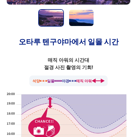
오타루 텐구야마에서 일몰 시간
매직 아워의 시간대
절경 사진 촬영의 기회!
석양
일몰
야경
매직 아워