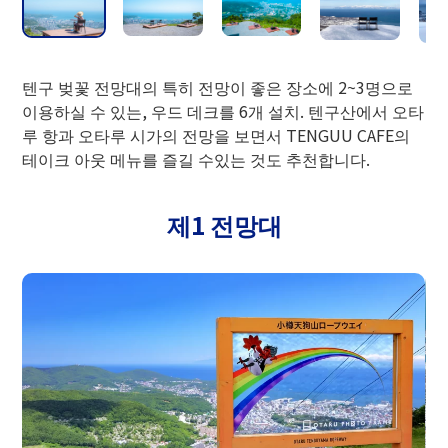
단체(20명 이상)
왕복
1,600엔
동기
텐구 벚꽃 전망대의 특히 전망이 좋은 장소에 2~3명으로
이용하실 수 있는, 우드 데크를 6개 설치. 텐구산에서 오타
루 항과 오타루 시가의 전망을 보면서 TENGUU CAFE의
겨울철 요금
성인
테이크 아웃 메뉴를 즐길 수있는 것도 추천합니다.
일반
2,000엔
왕복
제1 전망대
단체(20명 이상)
1,800엔
・어른… 중학생 이상
・미취학아 … 어른 1명당 1명 무료
・신체장애자 수첩, 또는 요육 수첩을 가
지고 계신 분은 창구에서 수첩을 제시해 주
세요. 할인하겠습니다.
※요금은 변경하는 경우도 있습니다.
※TENGUU CAFE내, 다람쥐 공원내로의