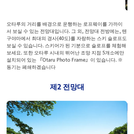
●중앙 버스 세트권
텐구야마 슬라이더
TENGUU Zipline
텐구의 수염 나막신
다람쥐 공원
TENGUU 열기구
삼림욕 코스
텐구야마 신사
제1 전망대
오타루 스키 자료관
텐구노칸
코 나데 텐구 씨
프로젝션 매핑
텐구야마 스노우 파크
제2 전망대
제3 전망대 만천 무대
몇 번이라도 타고 싶어지는 가족으로 즐길 수 있는 전
오타루의 절경을 바라보면서의 활주는 여기밖에 없는
수험자가 신고 있었다고 여겨지는 한 치아의 수염 낭
여름
텐구 벚꽃 전망대
자연 넘치는 원내에서 건강하게 뛰어 다니는 사랑스러
산 정상 패밀리 슬로프에서 더 상공으로 빈 여행. 하늘
숲속의 들새나 나무, 신선한 공기 등 자연을 맛보면서
텐구의 유래로 여겨지는 일본 신화의 길 히라키의 신
연명존
오타루의 아름다운 거리를 등에, 가까이 오가는 로프
체 길이 400m의 초원 밥슬레이. 자신의 페이스에 맞
새로운 체험. 천구가 된 기분으로 숲 속을 상쾌한 바람
오타루에서의 스키 국체, 동계 올림픽 등의 귀중한 자
전국에서 텐구에 얽힌 물건을 모은 독특한 자료관입니
비를 모티브로하고 있습니다. 좌우 한 쌍으로 힘을 발
「코나데 텐구씨」는, 교통 안전이나 가내 안전, 장사
옥상 전망대
오타루의 거리를 배경으로 운행하는 로프웨이를 가까이
운 다람쥐들과 만나면서 마음 치유되는 한 때를 보내
에서 360도의 절경을 즐길 수 있습니다. 강풍시는 산
산책하는 일주 1.6km, 약 30분의 산책로입니다. 풍부
「텐구야마 극장」 「TENGUU STORY」의 즐거운
「사루타 히코 오카미」가 모셔져 있습니다. 「교통
텐구산에서 빈손으로 눈놀이! 솔리 등의 렌탈도 있어
오타루시의 중요한 전망 지점으로 지정된 이 전망대에
산 정상의 산책로를 따라가면 제 3 전망대가 있습니
웨이를 바라볼 수 있는 특별한 전망대. 여기에서는
추어 브레이크를 조절하면서 상쾌하게 활주할 수 있습
을 자르고 공중 활주할 수 있습니다.
료 약 400점을 전시하고 있습니다. (홋카이도 박물관
다. 관내에는 크고 작은 합계 약 600점 이상의 전시품
휘하는 髙下駄은 "연결"의 상징이라고도합니다. 「텐
번성, 학업 성취 등, 다양한 소원이 이루어진다고 합니
수령 100년을 넘는 한 벚꽃 「텐구 벚꽃」이 심볼의
서 보실 수 있는 전망대입니다. 그 외, 전망대 전방에는, 텐
실 수 있습니다.
기슭에서의 운행이 됩니다.
한 자연 속에서 삼림욕을 체감하고 심신 모두 리프레
오리지널 프로젝션 매핑입니다.
안전·장사 번성・학업 성취」의 신으로서 존경되고
간편하게 눈놀이를 만끽할 수 있습니다.
서는, 앞에 펼쳐지는 삼림과 조화로운 아름다운 시가
다. 사계절의 풍경과 텐구이와를 즐길 수 있으며, 눈
연명존은 아이를 지키고 그 수명을 연장하는 이익이
산 정상에서 가장 높은 곳에 있는 전망대. 샤코탄 반도
「오탈 포토 프레임」과 로프웨이를 함께 찍어 추억에
니다.
【여름기：4/25(토)～11/3(화) 영업 예정 ※토, 일, 공
협회 회원)
이 늘어서 있습니다.
구의 수막 낭비」를 신고, 재앙을 멀리해, 멋진 인연에
다.
전망대. 우드 데크의 "TENGUU 테라스"에서 테이크
구야마에서 최대의 경사(40도)를 자랑하는 스키 슬로프도
출발 장소
성인
어린이
【여름기：5/23(토)～10/12(월·축) 영업 예정】
【여름기：5/15(금)～10/20(화) 영업 예정】
시해 주세요.
있습니다.
의 전경을, 히가시야에서 느긋하게 한눈에 볼 수 있습
아래에는 신칸센의 신오타루역(가칭)이 건설 예정입
있다고 전해지고 있습니다.
나 대안의 한한별 연봉의 산 풍경, 일본해 등의 대 파
남는 멋진 한 장을 촬영할 수 있습니다.
【여름기：5/23(토)～10/12(월·축) 영업 예정】
휴일만의 기간 있음】
축복받도록 소원을 담아 봐 주세요.
아웃 한 음식과 음료를 즐기는 것도 추천합니다.
보실 수 있습니다. 스키어가 된 기분으로 슬로프를 체험해
니다.
니다.
파워 스폿 · 시설 상세
영업시간・요금
겨울 스키장 상세
노라마를 한눈에 볼 수 있다.
파워 스폿 · 시설 상세
파워 스폿 · 시설 상세
파워 스폿 · 시설 상세
보세요. 또한 오타루 ​​시내의 뛰어난 조망 지점 5개소에만
영업시간・요금
영업시간・요금
여름 활동 세부 사항
파워 스폿 · 시설 상세
여름 활동 세부 사항
여름 활동 세부 사항
오타루 발착
2,250엔
1,120엔
영업시간・요금
영업시간・요금
파워 스폿 · 시설 상세
여름 활동 세부 사항
여름 활동 세부 사항
설치되어 있는 『Otaru Photo Frame』이 있습니다. ※
동기는 폐쇄하겠습니다
제2 전망대
삿포로발착
3,180엔
1,590엔
동기