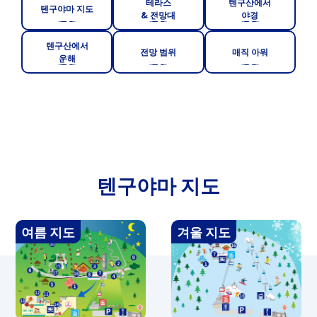
테라스
텐구산에서
텐구야마 지도
& 전망대
야경
텐구산에서
전망 범위
매직 아워
운해
텐구야마 지도
여름 지도
겨울 지도