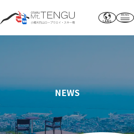
MENU
LANG
영업시간・요금
로프웨이
여름 활동
겨울 스키장
NEWS
CAFE & SHOP
기타
파워 스폿·시설
액세스
근처의 추천 명소
보내는 법