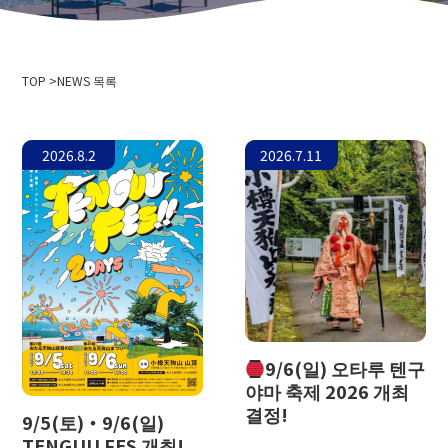
회사개요
이벤트 정보
개인 정보 보호 정책
미디어 취재·촬영으로
삭도 사업 운송 약관
TOP
스키장 이용 약관
NEWS 목록
2024-2025년도판 안전보고서
채용 정보
2026.8.2
2026.7.11
관련 링크
홋카이도 중앙 버스 주식회사
니세코 안누푸리 국제 스키장
오타루 바인
니세코 온천 고 이코이노 유주쿠 이로하
오타루시청
오타루 관광 협회
9/6(일) 오타루 텐구
홋카이도 색도 협회
야마 축제 2026 개최
텐구야마스노스쿨
결정!
9/5(토)・9/6(일)
오타루 스키 연맹
TENGUU FES 개최!
오타루 텐구야마 스키 학교