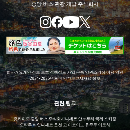
중앙 버스 관광 개발 주식회사
회사개요
개인 정보 보호 정책
삭도 사업 운송 약관
스키장 이용 약관
2024-2025년도판 안전보고서
채용 정보
관련 링크
홋카이도 중앙 버스 주식회사
니세코 안누푸리 국제 스키장
오타루 바인
니세코 온천 고 이코이노 유주쿠 이로하