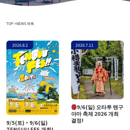
회사개요
이벤트 정보
개인 정보 보호 정책
미디어 취재·촬영으로
삭도 사업 운송 약관
TOP
스키장 이용 약관
NEWS 목록
2024-2025년도판 안전보고서
채용 정보
2026.8.2
2026.7.11
관련 링크
홋카이도 중앙 버스 주식회사
니세코 안누푸리 국제 스키장
오타루 바인
니세코 온천 고 이코이노 유주쿠 이로하
오타루시청
오타루 관광 협회
9/6(일) 오타루 텐구
홋카이도 색도 협회
야마 축제 2026 개최
텐구야마스노스쿨
결정!
9/5(토)・9/6(일)
오타루 스키 연맹
TENGUU FES 개최!
오타루 텐구야마 스키 학교