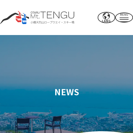
MENU
LANG
영업시간・요금
로프웨이
여름 활동
겨울 스키장
NEWS
CAFE & SHOP
기타
파워 스폿·시설
액세스
근처의 추천 명소
보내는 법