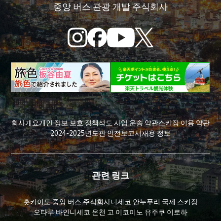
중앙 버스 관광 개발 주식회사
회사개요
개인 정보 보호 정책
삭도 사업 운송 약관
스키장 이용 약관
2024-2025년도판 안전보고서
채용 정보
관련 링크
홋카이도 중앙 버스 주식회사
니세코 안누푸리 국제 스키장
오타루 바인
니세코 온천 고 이코이노 유주쿠 이로하