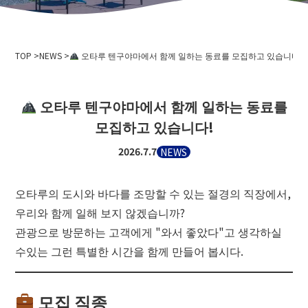
회사개요
이벤트 정보
개인 정보 보호 정책
미디어 취재·촬영으로
삭도 사업 운송 약관
TOP
스키장 이용 약관
NEWS
오타루 텐구야마에서 함께 일하는 동료를 모집하고 있습니다!
2024-2025년도판 안전보고서
채용 정보
오타루 텐구야마에서 함께 일하는 동료를
관련 링크
모집하고 있습니다!
홋카이도 중앙 버스 주식회사
2026.7.7
NEWS
니세코 안누푸리 국제 스키장
오타루 바인
오타루의 도시와 바다를 조망할 수 있는 절경의 직장에서,
니세코 온천 고 이코이노 유주쿠 이로하
우리와 함께 일해 보지 않겠습니까?
오타루시청
관광으로 방문하는 고객에게 "와서 좋았다"고 생각하실
오타루 관광 협회
수있는 그런 특별한 시간을 함께 만들어 봅시다.
홋카이도 색도 협회
텐구야마스노스쿨
오타루 스키 연맹
모집 직종
오타루 텐구야마 스키 학교