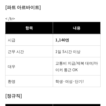
[파트 아르바이트]
< /tr>
항목
내용
시급
1,140엔
근무 시간
1일 5시간 이상
교통비 지급/제복 대여/마
대우
이커 통근 OK
환영
학생·여성·단기!
[정규직]