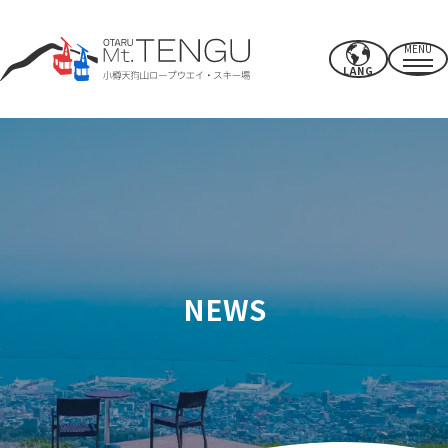
MENU
LANG
영업시간・요금
로프웨이
여름 활동
겨울 스키장
NEWS
CAFE & SHOP
기타
파워 스폿·시설
액세스
근처의 추천 명소
보내는 법