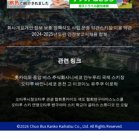
회사개요
개인 정보 보호 정책
삭도 사업 운송 약관
스키장 이용 약관
2024-2025년도판 안전보고서
채용 정보
관련 링크
홋카이도 중앙 버스 주식회사
니세코 안누푸리 국제 스키장
오타루 바인
니세코 온천 고 이코이노 유주쿠 이로하
오타루시청
오타루 관광 협회
홋카이도 색도 협회
텐구야마스노스쿨
오타루 스키 연맹
오타루 텐구야마 스키 학교
더 글라스 스튜디오 인 오탈
©2026 Chuo Bus Kanko Kaihatsu Co., Ltd. All Rights Reserved.