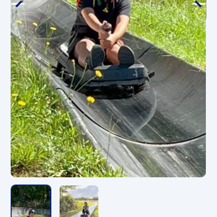
*請勿飲酒的顧客使用該設施。
天狗熱氣球
時期
5月15日（週五）～10月20日（週二）
營業時間
18:00～風一吹就結束
*一班航班最多可容納 5 人，飛行時間約 5
分鐘。