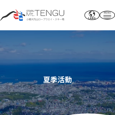
MENU
LANG
營業時間/費率
索道
夏季活動
冬季滑雪場
夏季活動
CAFE & SHOP
其他的
電源點/設施
使用權
附近推薦景點
如何度過你的時間