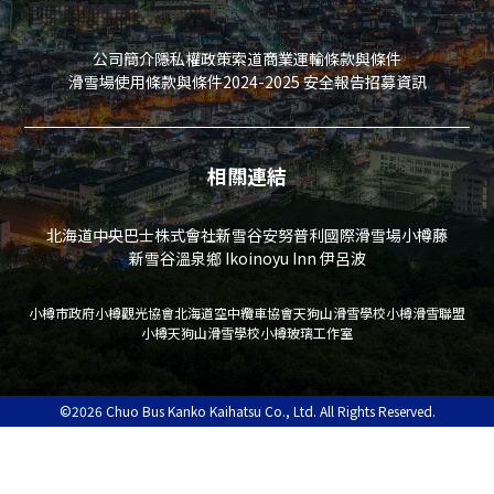
日）
公司簡介
隱私權政策
索道商業運輸條款與條件
營業時間
滑雪場使用條款與條件
2024-2025 安全報告
招募資訊
9：30～17：00
相關連結
費用
北海道中央巴士株式會社
新雪谷安努普利國際滑雪場
小樽藤
新雪谷溫泉鄉 Ikoinoyu Inn 伊呂波
門票：免費
松鼠食品：每隻300日圓（只收現金）
小樽市政府
小樽觀光協會
北海道空中纜車協會
天狗山滑雪學校
小樽滑雪聯盟
*在園區內的自動販賣機販售（特別扭蛋）
小樽天狗山滑雪學校
小樽玻璃工作室
防範措施
©2026 Chuo Bus Kanko Kaihatsu Co., Ltd. All Rights Reserved.
*請勿攜帶寵物進入花栗鼠公園。
*在花栗鼠公園裡，花栗鼠可以自由漫步。