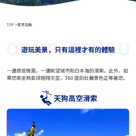
公司簡介
活動資訊
隱私權政策
用於媒體採訪和攝影
索道商業運輸條款與條件
TOP
滑雪場使用條款與條件
夏季活動
2024-2025 安全報告
招募資訊
遊玩美景，只有這裡才有的體驗
相關連結
北海道中央巴士株式會社
一邊感受微風，一邊眺望城市和日本海的滑索。此外，如
新雪谷安努普利國際滑雪場
果您乘坐熱氣球翱翔天空，360 度的壯麗景色正等著您。
小樽藤
新雪谷溫泉鄉 Ikoinoyu Inn 伊呂波
天狗高空滑索
小樽市政府
小樽觀光協會
北海道空中纜車協會
天狗山滑雪學校
小樽滑雪聯盟
小樽天狗山滑雪學校