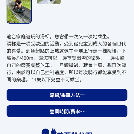
費用
成人（中學生以上）3,800日元
兒童（4歲～小學生以下）2,800日圓
適合家庭遊玩的滑梯，您會想一次又一次地乘坐。
*小樽市民折扣：大人2,500日圓、兒童2,0
滑梯是一項受歡迎的活動，受到從兒童到成人的各個世代
00日元
的喜愛。到達起點的上坡就像在草地上行走一樣緩慢，下
*3歲以下兒童免費。
坡長約400m，讓您可以一邊享受滑雪的樂趣，一邊根據
*國中生以下兒童必須有監護人陪同。
自己的節奏調整煞車。一旦體驗過，就會上癮，想再次騎
行，由於可以自己控制速度，所以每次騎行都能享受到不
同的樂趣。 *3歲以下兒童不可乘坐。
接待
路線/乘車方法
當天服務地點
營業時間/費率
詢問