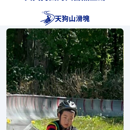
4月25日（星期六）～5月22日（星期
天狗山滑塊
五）、7月18日（星期六）～8月30日（星
期日）、10月13日（星期二）～11月3日
（星期二、假日）期間每天開放，僅週六
假日及其他假日開放。
（即使平日活動取消，滑塊也可能因天氣
或其他原因而開放。）
*我們將於11:30至12:30休息。
*不可預訂（以先到先得的原則接受預訂）
*[參加條件]對象年齡：小學生以上、身高
限制：120cm以上、體重限制120kg以下
*國中生（15歲以上）以下的情況下，需
要監護人（18歲以上）的同意。
*无法正确安装安全带的人无法使用此服
务。
*不允許穿著裙子、浴衣、容易脫下的鞋
子、高跟鞋、涼鞋和赤腳。