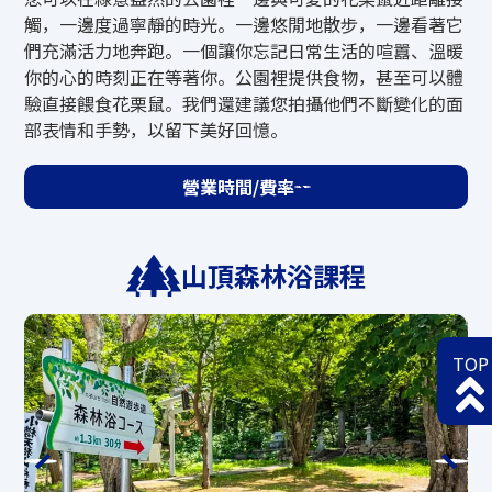
觸，一邊度過寧靜的時光。一邊悠閒地散步，一邊看著它
*營運決定將於17:00左右做出，並在mate
們充滿活力地奔跑。一個讓你忘記日常生活的喧囂、溫暖
的Instagram上做出
https://www.instagra
你的心的時刻正在等著你。公園裡提供食物，甚至可以體
m.com/mate.hotairballoon/
的故事
驗直接餵食花栗鼠。我們還建議您拍攝他們不斷變化的面
它將發佈在天狗山官方主頁上。
部表情和手勢，以留下美好回憶。
營業時間/費率
天狗山滑塊
山頂森林浴課程
營業期間
捲動
TOP
5月23日（週六）～10月12日（週一·假
日）
營業時間