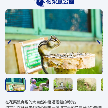
花栗鼠公園
營運公司客服080-4046-8882（受理時間1
6:00-17:30）
伴侶官方主頁
https://mate-hotairballoo
n.com/
*淡季期間，只能透過電子郵件詢問交配事
宜。
E-Mail mail●mate-hotairballoon.com
*以上電子郵件地址已部分更改，以防止垃
圾郵件。
發送前請將●部分更改為@。
發送時請輸入您的姓名和聯絡資訊。
防範措施
*如果因風而無法在山頂運行，巴士將在山
腳運行。
在花栗鼠奔跑的大自然中度過輕鬆的時光。
*請注意，如果即使在山腳下風力也很大，
您可以在綠意盎然的公園裡一邊與可愛的花栗鼠近距離接
出於安全考慮，行程將被取消。