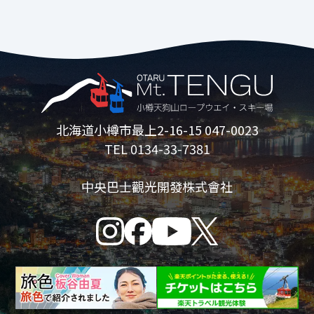
可能會更改為“TENGUU Zipline”。
*3歲至6歲兒童僅在成人陪同下免費。
*3歲以下兒童不可乘坐。
*僅當前座兒童年滿 12 歲且後座兒童年滿
16 歲時才可使用雙人座。
*請勿與兩名成人一起乘坐，否則可能會導
致滑梯停止。
*飲酒後的顧客不得使用本服務。
北海道小樽市最上2-16-15 047-0023
TEL 0134-33-7381
花栗鼠公園
中央巴士觀光開發株式會社
營業期間
5月23日（週六）～10月12日（週一·假