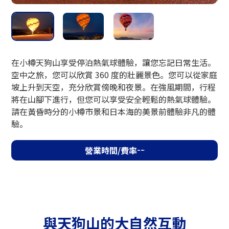
營業時間
10:00〜11:30 / 12:30～17:00
10月1日（週四）起16:30結束
在小樽天狗山享受停泊熱氣球體驗，讓您忘記日常生活。
空中之旅，您可以欣賞 360 度的壯麗景色。您可以從家庭
坡上升到天空，充分欣賞傍晚和夜景。在強風期間，行程
費用
將在山腳下進行，但您可以享受安全輕鬆的熱氣球體驗。
請在黃昏時分的小樽市景和日本海的美景前體驗非凡的體
1,200日圓
驗。
營業時間/費率
接待
山頂自動售票機（只收現金）
防範措施
與天狗山的大自然互動