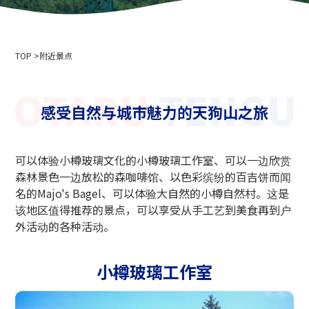
公司简介
活动信息
隐私政策
用于媒体采访和摄影
索道商业运输条款和条件
TOP
滑雪场使用条款和条件
附近景点
2024-2025 安全报告
招聘信息
感受自然与城市魅力的天狗山之旅
相关链接
北海道中央巴士株式会社
可以体验小樽玻璃文化的小樽玻璃工作室、可以一边欣赏
新雪谷安努普利国际滑雪场
森林景色一边放松的森咖啡馆、以色彩缤纷的百吉饼而闻
小樽藤
名的Majo's Bagel、可以体验大自然的小樽自然村。这是
新雪谷温泉乡 Ikoinoyu Inn 伊吕波
该地区值得推荐的景点，可以享受从手工艺到美食再到户
外活动的各种活动。
小樽市政府
小樽观光协会
北海道空中缆车协会
小樽玻璃工作室
天狗山滑雪学校
小樽滑雪联盟
小樽天狗山滑雪学校