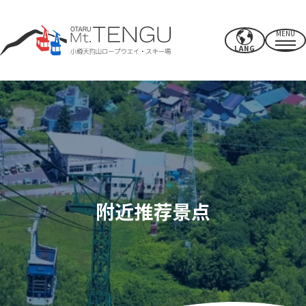
MENU
LANG
营业时间/费率
索道
夏季活动
冬季滑雪场
附近推荐景点
CAFE & SHOP
其他的
电源点/设施
使用权
附近推荐景点
如何度过你的时间