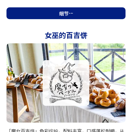
细节
女巫的百吉饼
「魔女百吉饼」色彩缤纷，配料丰富，口感蓬松耐嚼。从