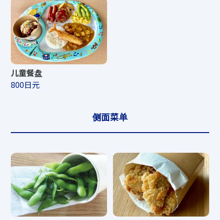
儿童餐盘
800日元
侧面菜单