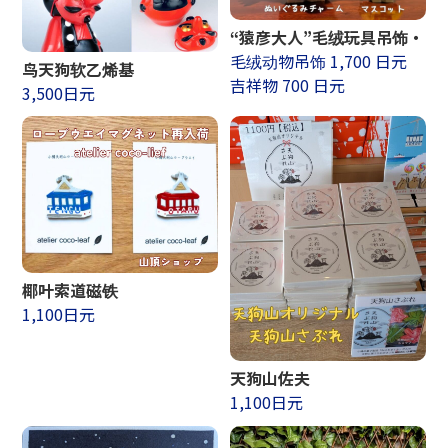
“猿彦大人”毛绒玩具吊饰・
毛绒动物吊饰 1,700 日元
鸟天狗软乙烯基
吉祥物 700 日元
3,500日元
椰叶索道磁铁
1,100日元
天狗山佐夫
1,100日元