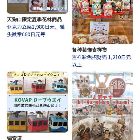
天狗山限定夏季花林商品
亚克力立架1,980日元、罐
头徽章660日元等
各种装饰吉祥物
吉祥彩色招财猫 1,210日元
以上
锡索道