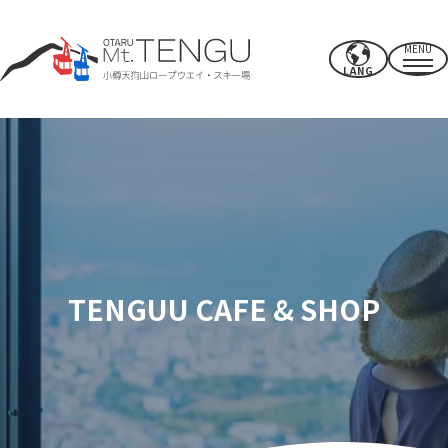
MENU
LANG
营业时间/费率
索道
夏季活动
冬季滑雪场
TENGUU CAFE & SHOP
CAFE & SHOP
其他的
电源点/设施
使用权
附近推荐景点
如何度过你的时间