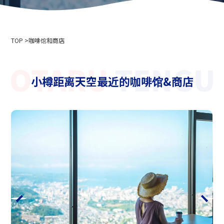
公司简介
活动信息
隐私政策
用于媒体采访和摄影
索道商业运输条款和条件
TOP
滑雪场使用条款和条件
咖啡馆和商店
2024-2025 安全报告
招聘信息
小樽距离天空最近的咖啡馆&商店
相关链接
北海道中央巴士株式会社
新雪谷安努普利国际滑雪场
小樽藤
新雪谷温泉乡 Ikoinoyu Inn 伊吕波
小樽市政府
小樽观光协会
北海道空中缆车协会
天狗山滑雪学校
小樽滑雪联盟
小樽天狗山滑雪学校