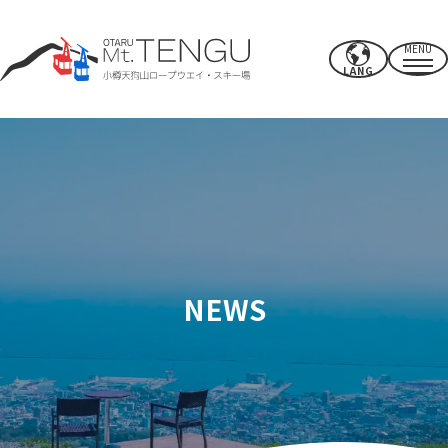
MENU
LANG
영업시간・요금
로프웨이
여름 활동
겨울 스키장
NEWS
CAFE & SHOP
기타
파워 스폿·시설
액세스
근처의 추천 명소
보내는 법