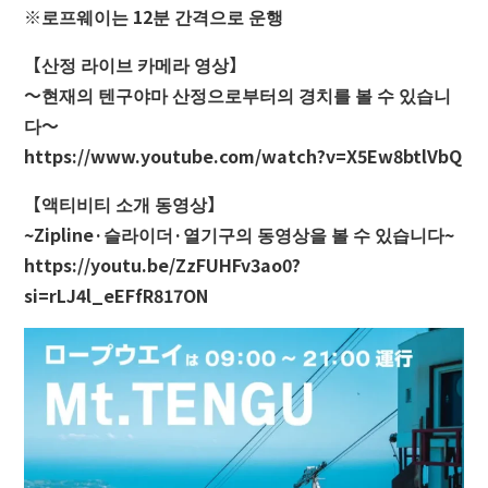
※로프웨이는 12분 간격으로 운행
더 글라스 스튜디오 인 오탈
【산정 라이브 카메라 영상】
～현재의 텐구야마 산정으로부터의 경치를 볼 수 있습니
다～
https://www.youtube.com/watch?v=X5Ew8btlVbQ
【액티비티 소개 동영상】
~Zipline·슬라이더·열기구의 동영상을 볼 수 있습니다~
https://youtu.be/ZzFUHFv3ao0?
si=rLJ4l_eEFfR817ON