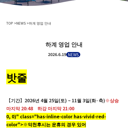
회사개요
이벤트 정보
개인 정보 보호 정책
미디어 취재·촬영으로
삭도 사업 운송 약관
TOP
스키장 이용 약관
NEWS
하계 영업 안내
2024-2025년도판 안전보고서
채용 정보
하계 영업 안내
관련 링크
2026.6.19
NEWS
홋카이도 중앙 버스 주식회사
니세코 안누푸리 국제 스키장
밧줄
오타루 바인
니세코 온천 고 이코이노 유주쿠 이로하
오타루시청
【기간】2026년 4월 25일(토) ~ 11월 3일(화·축)
※상승
오타루 관광 협회
홋카이도 색도 협회
마지막 20:48 하강 마지막 21:00
텐구야마스노스쿨
0, 0)" class="has-inline-color has-vivid-red-
오타루 스키 연맹
color">※악천후시는 운휴의 경우 있어
오타루 텐구야마 스키 학교