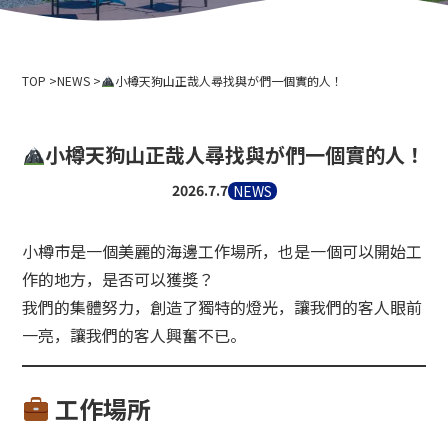
公司簡介
活動資訊
隱私權政策
用於媒體採訪和攝影
索道商業運輸條款與條件
TOP
滑雪場使用條款與條件
NEWS
小樽天狗山正哉人尋找與が們一個實的人！
2024-2025 安全報告
招募資訊
小樽天狗山正哉人尋找與が們一個實的人！
相關連結
2026.7.7
NEWS
北海道中央巴士株式會社
新雪谷安努普利國際滑雪場
小樽市是一個美麗的海邊工作場所，也是一個可以開始工
小樽藤
作的地方，是否可以獲獎？
新雪谷溫泉鄉 Ikoinoyu Inn 伊呂波
我們的集體努力，創造了獨特的燈光，讓我們的客人眼前
小樽市政府
一亮，讓我們的客人興奮不已。
小樽觀光協會
北海道空中纜車協會
天狗山滑雪學校
工作場所
小樽滑雪聯盟
小樽天狗山滑雪學校