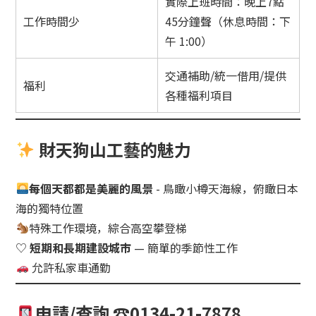
實際上班時間：晚上7點
工作時間少
45分鐘聲（休息時間：下
午 1:00）
交通補助/統一借用/提供
福利
各種福利項目
財天狗山工藝的魅力
每個天都都是美麗的風景
- 鳥瞰小樽天海線，俯瞰日本
海的獨特位置
特殊工作環境，綜合高空攀登梯
♡
短期和長期建設城市
— 簡單的季節性工作
允許私家車通勤
申請/查詢 ☎0134-21-7878