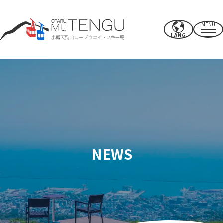
MENU
LANG
營業時間/費率
索道
夏季活動
冬季滑雪場
NEWS
CAFE & SHOP
其他的
電源點/設施
使用權
附近推薦景點
如何度過你的時間