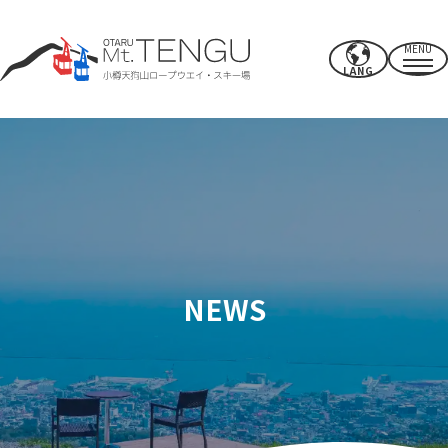
MENU
LANG
營業時間/費率
索道
夏季活動
冬季滑雪場
NEWS
CAFE & SHOP
其他的
電源點/設施
使用權
附近推薦景點
如何度過你的時間