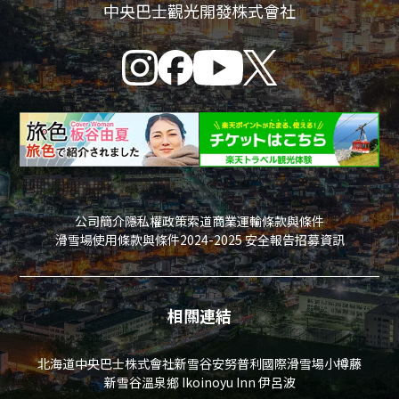
中央巴士觀光開發株式會社
公司簡介
隱私權政策
索道商業運輸條款與條件
滑雪場使用條款與條件
2024-2025 安全報告
招募資訊
相關連結
北海道中央巴士株式會社
新雪谷安努普利國際滑雪場
小樽藤
新雪谷溫泉鄉 Ikoinoyu Inn 伊呂波