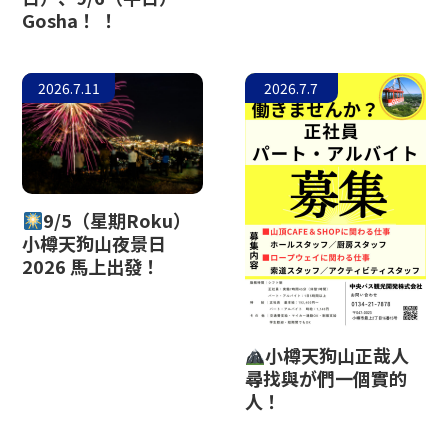
Gosha！ ！
小樽玻璃工作室
2026.7.11
2026.7.7
9/5（星期Roku）
小樽天狗山夜景日
2026 馬上出發！
小樽天狗山正哉人
尋找與が們一個實的
人！