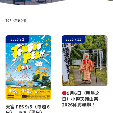
公司簡介
活動資訊
隱私權政策
用於媒體採訪和攝影
索道商業運輸條款與條件
TOP
滑雪場使用條款與條件
新聞列表
2024-2025 安全報告
招募資訊
2026.8.2
2026.7.11
相關連結
北海道中央巴士株式會社
新雪谷安努普利國際滑雪場
小樽藤
新雪谷溫泉鄉 Ikoinoyu Inn 伊呂波
小樽市政府
小樽觀光協會
9月6日（明星之
北海道空中纜車協會
日）小樽天狗山祭
天狗山滑雪學校
2026即將舉辦！
天宮 FES 9/5（每週 6
小樽滑雪聯盟
日）、9/6（平日）
小樽天狗山滑雪學校