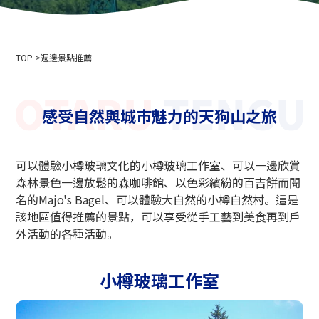
公司簡介
活動資訊
隱私權政策
用於媒體採訪和攝影
索道商業運輸條款與條件
TOP
滑雪場使用條款與條件
週邊景點推薦
2024-2025 安全報告
招募資訊
感受自然與城市魅力的天狗山之旅
相關連結
北海道中央巴士株式會社
可以體驗小樽玻璃文化的小樽玻璃工作室、可以一邊欣賞
新雪谷安努普利國際滑雪場
森林景色一邊放鬆的森咖啡館、以色彩繽紛的百吉餅而聞
小樽藤
名的Majo's Bagel、可以體驗大自然的小樽自然村。這是
新雪谷溫泉鄉 Ikoinoyu Inn 伊呂波
該地區值得推薦的景點，可以享受從手工藝到美食再到戶
外活動的各種活動。
小樽市政府
小樽觀光協會
北海道空中纜車協會
小樽玻璃工作室
天狗山滑雪學校
小樽滑雪聯盟
小樽天狗山滑雪學校