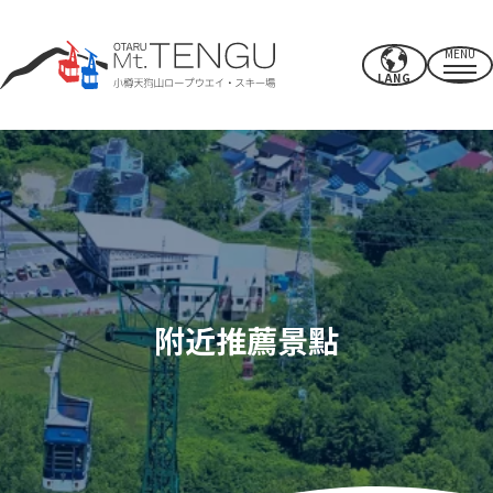
MENU
LANG
營業時間/費率
索道
夏季活動
冬季滑雪場
附近推薦景點
CAFE & SHOP
其他的
電源點/設施
使用權
附近推薦景點
如何度過你的時間