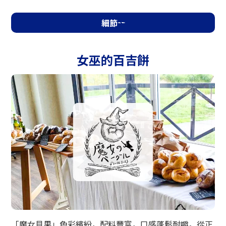
細節
女巫的百吉餅
「魔女貝果」色彩繽紛，配料豐富，口感蓬鬆耐嚼。從正