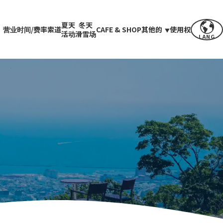
夏天
冬天
营业时间/费率
索道
CAFE & SHOP
其他的
使用权
活动
滑雪场
LANG