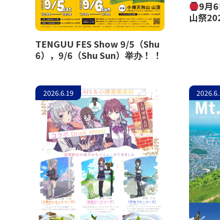
9月
山祭20
TENGUU FES Show 9/5（Shu
6），9/6（Shu Sun）举办！ ！
2026.6.19
2026.6