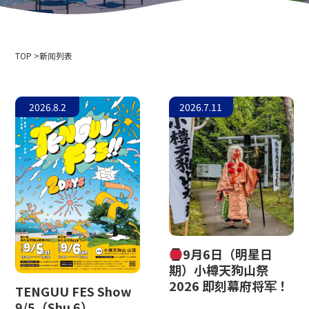
公司简介
活动信息
隐私政策
用于媒体采访和摄影
索道商业运输条款和条件
TOP
滑雪场使用条款和条件
新闻列表
2024-2025 安全报告
招聘信息
2026.8.2
2026.7.11
相关链接
北海道中央巴士株式会社
新雪谷安努普利国际滑雪场
小樽藤
新雪谷温泉乡 Ikoinoyu Inn 伊吕波
小樽市政府
小樽观光协会
9月6日（明星日
北海道空中缆车协会
期）小樽天狗山祭
天狗山滑雪学校
2026 即刻幕府将军！
TENGUU FES Show
小樽滑雪联盟
9/5（Shu 6），
小樽天狗山滑雪学校