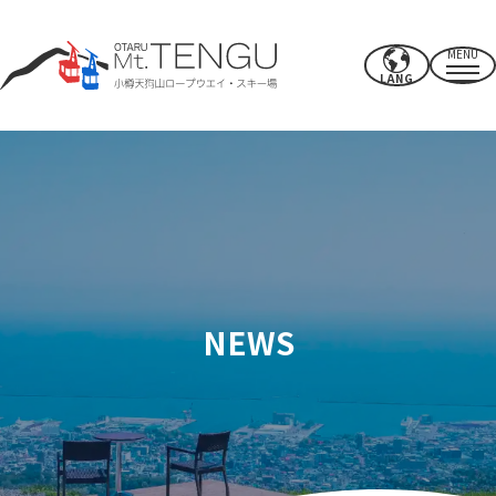
MENU
LANG
营业时间/费率
索道
夏季活动
冬季滑雪场
NEWS
CAFE & SHOP
其他的
电源点/设施
使用权
附近推荐景点
如何度过你的时间