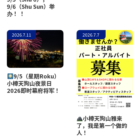
9/6（Shu Sun）举
小樽玻璃工作室
办！ ！
2026.7.11
2026.7.7
9/5（星期Roku）
小樽天狗山夜景日
2026即时幕府将军！
小樽天狗山雅来
了，我是第一个做的
人！