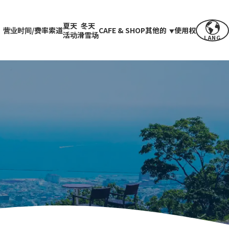
夏天
冬天
营业时间/费率
索道
CAFE & SHOP
其他的
使用权
活动
滑雪场
LANG