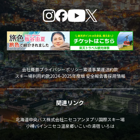
会社概要
プライバシーポリシー
索道事業運送約款
スキー場利用約款
2024-2025年度版 安全報告書
採用情報
関連リンク
北海道中央バス株式会社
ニセコアンヌプリ国際スキー場
小樽バイン
ニセコ温泉郷いこいの湯宿 いろは