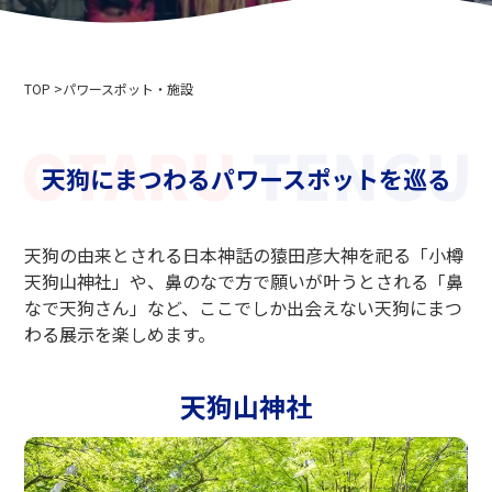
会社概要
イベント情報
プライバシーポリシー
メディア取材・撮影の方へ
索道事業運送約款
TOP
スキー場利用約款
パワースポット・施設
2024-2025年度版 安全報告書
採用情報
天狗にまつわるパワースポットを巡る
関連リンク
北海道中央バス株式会社
天狗の由来とされる日本神話の猿田彦大神を祀る「小樽
ニセコアンヌプリ国際スキー場
天狗山神社」や、鼻のなで方で願いが叶うとされる「鼻
小樽バイン
なで天狗さん」など、ここでしか出会えない天狗にまつ
ニセコ温泉郷いこいの湯宿 いろは
わる展示を楽しめます。
小樽市役所
小樽観光協会
天狗山神社
北海道索道協会
テングヤマスノースクール
小樽スキー連盟
小樽天狗山スキー学校