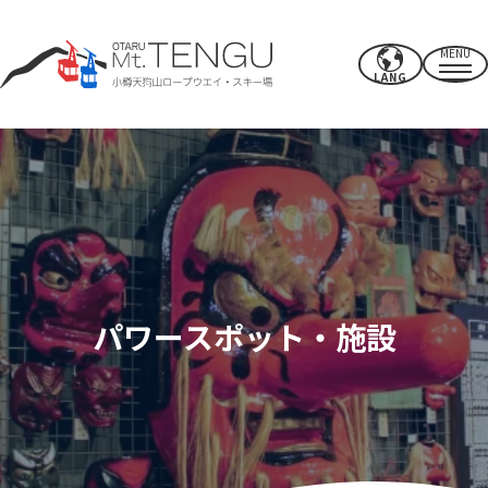
MENU
LANG
営業時間・料金
ロープウエイ
夏のアクティビティ
冬のスキー場
パワースポット・施設
CAFE & SHOP
その他
パワースポット・施設
アクセス
近郊のオススメスポット
過ごし方