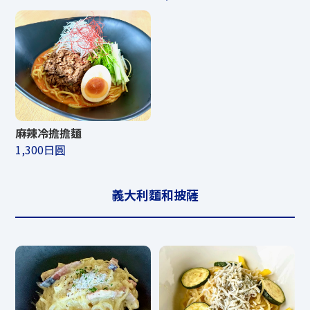
麻辣冷擔擔麵
1,300日圓
義大利麵和披薩