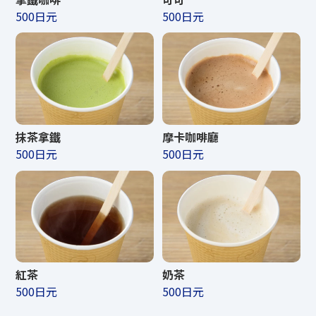
CAFE飲品營業時間
10:00〜19
500日元
500日元
*營業時間及營業時間可能會有所變更。
可以使用以下信用卡和電子貨幣
支付車票。
抹茶拿鐵
摩卡咖啡廳
500日元
500日元
捲動
請注意，某些特殊門票可能無法購買。
紅茶
奶茶
500日元
500日元