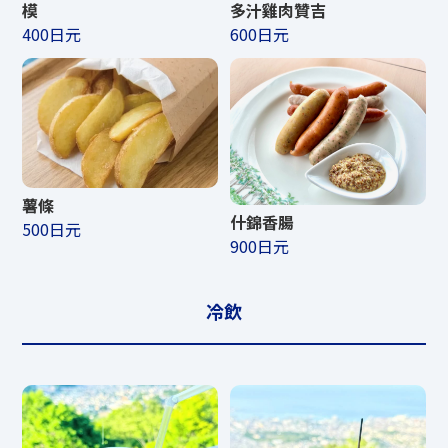
模
多汁雞肉贊吉
400日元
600日元
薯條
什錦香腸
500日元
900日元
冷飲