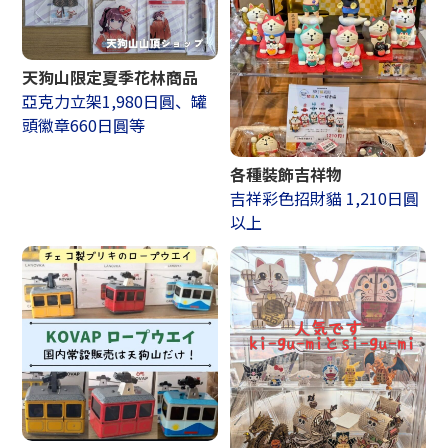
天狗山限定夏季花林商品
亞克力立架1,980日圓、罐
頭徽章660日圓等
各種裝飾吉祥物
吉祥彩色招財貓 1,210日圓
以上