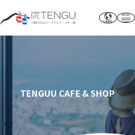
MENU
LANG
營業時間/費率
索道
夏季活動
冬季滑雪場
TENGUU CAFE & SHOP
CAFE & SHOP
其他的
電源點/設施
使用權
附近推薦景點
如何度過你的時間