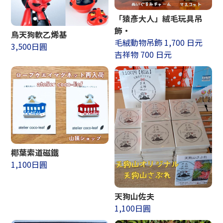
「猿彥大人」絨毛玩具吊
飾・
鳥天狗軟乙烯基
毛絨動物吊飾 1,700 日元
3,500日圓
吉祥物 700 日元
椰葉索道磁鐵
1,100日圓
天狗山佐夫
1,100日圓