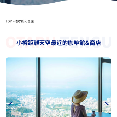
公司簡介
活動資訊
隱私權政策
用於媒體採訪和攝影
索道商業運輸條款與條件
TOP
滑雪場使用條款與條件
咖啡館和商店
2024-2025 安全報告
招募資訊
小樽距離天空最近的咖啡館&商店
相關連結
北海道中央巴士株式會社
新雪谷安努普利國際滑雪場
小樽藤
新雪谷溫泉鄉 Ikoinoyu Inn 伊呂波
小樽市政府
小樽觀光協會
北海道空中纜車協會
天狗山滑雪學校
小樽滑雪聯盟
小樽天狗山滑雪學校