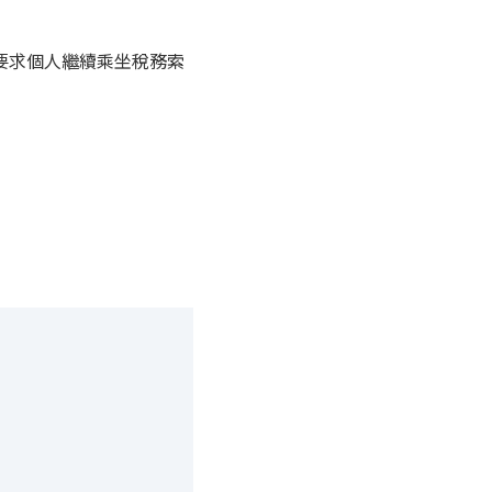
要求個人繼續乘坐稅務索