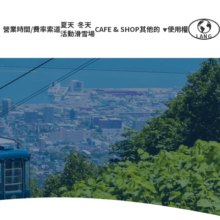
夏天
冬天
營業時間/費率
索道
CAFE & SHOP
其他的
使用權
活動
滑雪場
LANG