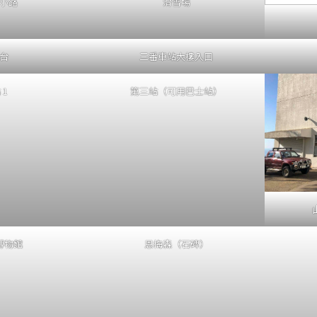
小路
滑雪場
台
三番車站大樓入口
 1
第三站（可用巴士站）
博物館
恩梅森（石碑）