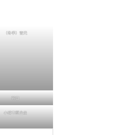
（冬季）雪光
朝日
小樽市區全景