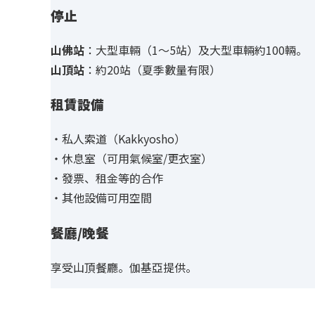
停止
山佛站
：大型車輛（1～5站）及大型車輛約100輛。
山頂站
：約20站（夏季數量有限）
租賃設備
・私人索道（Kakkyosho）
・休息室（可用氣候室/更衣室）
・發票、租金等的合作
・其他設備可用空間
餐廳/晚餐
享受山頂餐廳。伽基亞提供。