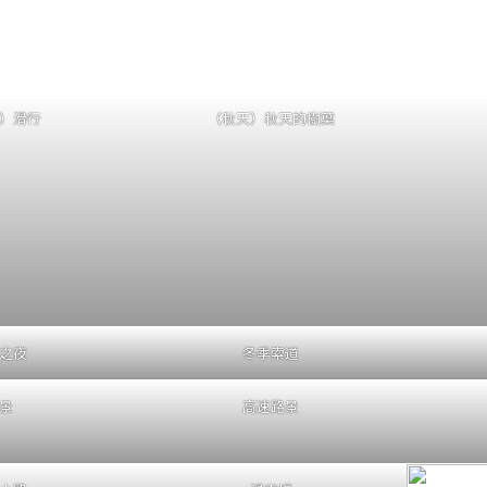
）滑行
（秋天）秋天的樹葉
之夜
冬季索道
景
高速路景