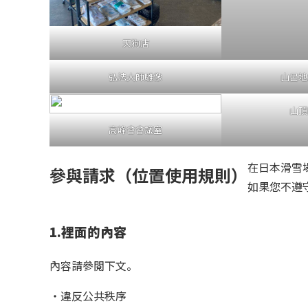
天狗店
弘法大師雕像
山呂地
山頂
高峰會會議室
在日本滑雪
參與請求（位置使用規則）
如果您不遵
1.裡面的內容
內容請參閱下文。
・違反公共秩序