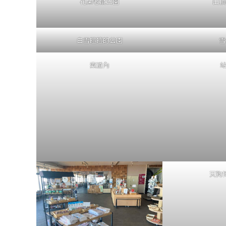
花栗老鼠公園
山頂
白雪皚皚的公園
雪
索道內
站
天狗