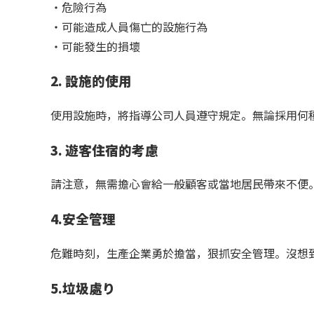
・危險行為
・可能造成人員傷亡的設施行為
・可能發生的損壞
2. 設施的使用
使用設施時，將指導公司人員遵守規定。無論採用何
3. 遊客住宿的考慮
請注意，無需擔心會給一般顧客或當地居民帶來不便
4.安全管理
危難時刻，生產企業勇於擔當，狠抓安全管理。沒想
5.垃圾處り