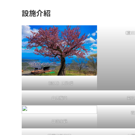
設施介紹
（夏日
（順天）天狗櫻
白天纜車
索道
夜
日落景觀