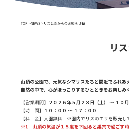
TOP
NEWS
リス公園からのお知らせ🐿
リス
山頂の公園で、元気なシマリスたちと間近でふれあ
自然の中で、心がほっこりするひとときをお楽しみ
【営業期間】
２０２６年５月２３日（土） ～ １０
【時 間】
１０：００ ～ １７：００
【料 金】入園無料 ※園内でリスのエサを販売し
※1 山頂の気温が１５度を下回ると巣穴で過ごす