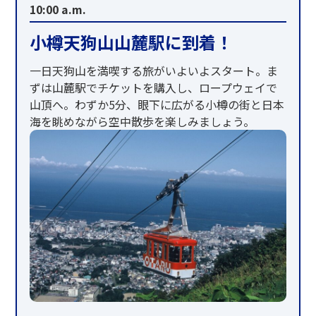
10:00 a.m.
ザ・グラススタジオ・イン・オタル
小樽天狗山山麓駅に到着！
一日天狗山を満喫する旅がいよいよスタート。ま
ずは山麓駅でチケットを購入し、ロープウェイで
山頂へ。わずか5分、眼下に広がる小樽の街と日本
海を眺めながら空中散歩を楽しみましょう。