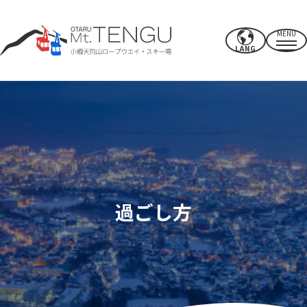
MENU
LANG
営業時間・料金
ロープウエイ
夏のアクティビティ
冬のスキー場
過ごし方
CAFE & SHOP
その他
パワースポット・施設
アクセス
近郊のオススメスポット
過ごし方