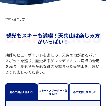
会社概要
イベント情報
プライバシーポリシー
メディア取材・撮影の方へ
索道事業運送約款
TOP
スキー場利用約款
過ごし方
2024-2025年度版 安全報告書
採用情報
観光もスキーも満喫！天狗山は楽しみ方
がいっぱい！
関連リンク
北海道中央バス株式会社
絶好のビューポイントを楽しみ、天狗の力が宿るパワー
ニセコアンヌプリ国際スキー場
スポットを巡り、歴史あるゲレンデでスリル満点の滑走
小樽バイン
を満喫。夏も冬も多彩な魅力が詰まった天狗山を、思い
ニセコ温泉郷いこいの湯宿 いろは
きりお楽しみください。
小樽市役所
小樽観光協会
北海道索道協会
スキー・スノーボードを
夏の天狗山を楽しむ
冬の天狗山を楽しむ
テングヤマスノースクール
楽しむ
小樽スキー連盟
小樽天狗山スキー学校