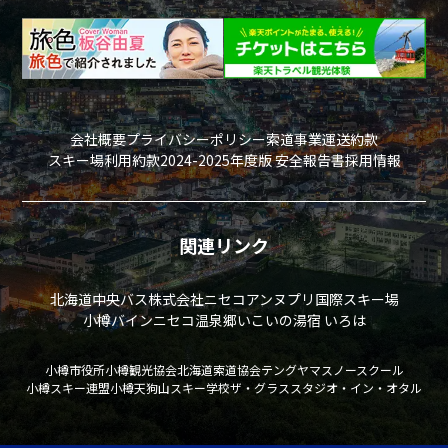
会社概要
プライバシーポリシー
索道事業運送約款
スキー場利用約款
2024-2025年度版 安全報告書
採用情報
関連リンク
北海道中央バス株式会社
ニセコアンヌプリ国際スキー場
小樽バイン
ニセコ温泉郷いこいの湯宿 いろは
小樽市役所
小樽観光協会
北海道索道協会
テングヤマスノースクール
小樽スキー連盟
小樽天狗山スキー学校
ザ・グラススタジオ・イン・オタル