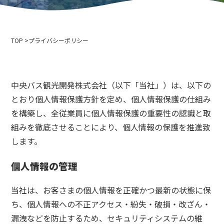
会社概要
イベント情報
プライバシーポリシー
メディア取材・撮影の方へ
索道事業運送約款
TOP
スキー場利用約款
プライバシーポリシー
2024-2025年度版 安全報告書
採用情報
中央バス観光開発株式会社（以下「当社」）は、以下の
関連リンク
とおり個人情報保護方針を定め、個人情報保護の仕組み
北海道中央バス株式会社
を構築し、全従業員に個人情報保護の重要性の認識と取
ニセコアンヌプリ国際スキー場
組みを徹底させることにより、個人情報の保護を推進致
小樽バイン
します。
ニセコ温泉郷いこいの湯宿 いろは
小樽市役所
個人情報の管理
小樽観光協会
北海道索道協会
当社は、お客さまの個人情報を正確かつ最新の状態に保
テングヤマスノースクール
ち、個人情報への不正アクセス・紛失・破損・改ざん・
小樽スキー連盟
漏洩などを防止するため、セキュリティシステムの維
小樽天狗山スキー学校