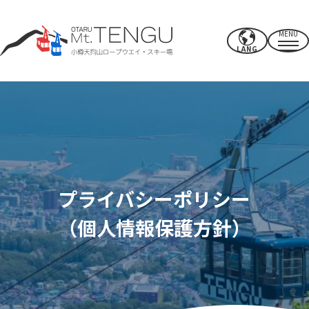
MENU
LANG
営業時間・料金
ロープウエイ
夏のアクティビティ
プライバシーポリシー
冬のスキー場
（個人情報保護方針）
CAFE & SHOP
その他
パワースポット・施設
アクセス
近郊のオススメスポット
過ごし方