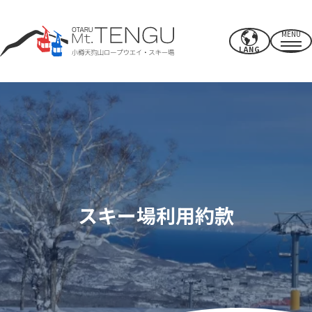
MENU
LANG
営業時間・料金
ロープウエイ
夏のアクティビティ
冬のスキー場
スキー場利用約款
CAFE & SHOP
その他
パワースポット・施設
アクセス
近郊のオススメスポット
過ごし方