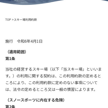
会社概要
イベント情報
プライバシーポリシー
メディア取材・撮影の方へ
索道事業運送約款
TOP
スキー場利用約款
スキー場利用約款
2024-2025年度版 安全報告書
採用情報
施行 令和6年4月1日
関連リンク
北海道中央バス株式会社
（適用範囲）
ニセコアンヌプリ国際スキー場
第1条
小樽バイン
当社の経営するスキー場（以下「当スキー場」といいま
ニセコ温泉郷いこいの湯宿 いろは
す。）の利用に関する契約は、この利用約款の定めると
小樽市役所
ころにより、この利用約款に定めのない事項について
小樽観光協会
は、法令の定めるところ又は一般の慣習によります。
北海道索道協会
テングヤマスノースクール
（スノースポーツに内在する危険）
小樽スキー連盟
第2条
小樽天狗山スキー学校