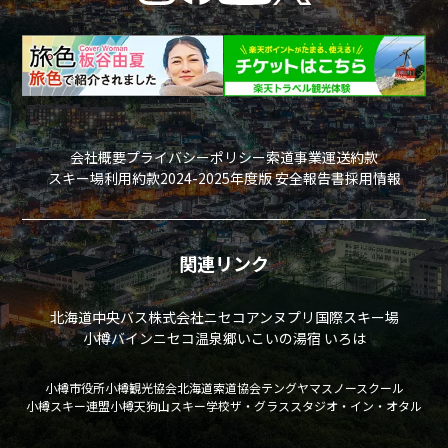
会社概要
プライバシーポリシー
索道事業運送約款
スキー場利用約款
2024-2025年度版 安全報告書
採用情報
関連リンク
北海道中央バス株式会社
ニセコアンヌプリ国際スキー場
小樽バイン
ニセコ温泉郷いこいの湯宿 いろは
小樽市役所
小樽観光協会
北海道索道協会
テングヤマスノースクール
小樽スキー連盟
小樽天狗山スキー学校
ザ・グラススタジオ・イン・オタル