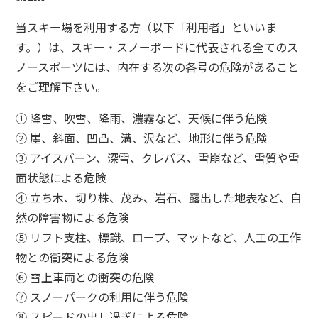
ザ・グラススタジオ・イン・オタル
当スキー場を利用する方（以下「利用者」といいま
す。）は、スキー・スノーボードに代表される全てのス
ノースポーツには、内在する次の各号の危険があること
をご理解下さい。
① 降雪、吹雪、降雨、濃霧など、天候に伴う危険
② 崖、斜面、凹凸、溝、沢など、地形に伴う危険
③ アイスバーン、深雪、クレバス、雪崩など、雪質や雪
面状態による危険
④ 立ち木、切り株、茂み、岩石、露出した地表など、自
然の障害物による危険
⑤ リフト支柱、標識、ロープ、マットなど、人工の工作
物との衝突による危険
⑥ 雪上車両との衝突の危険
⑦ スノーパークの利用に伴う危険
⑧ スピードの出し過ぎによる危険