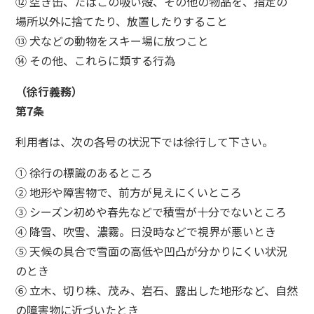
⑫ 空き缶、たばこの吸い殻、その他の物品を、指定の
場所以外に捨てたり、放置したりすること
⑬ 犬などの動物をスキー場に放つこと
⑭ その他、これらに類する行為
（徐行義務）
第7条
利用者は、次の各号の状況下では徐行して下さい。
① 徐行の標識のあるところ
② 地形や障害物で、前方が見えにくいところ
③ シーズン初めや春先などで積雪が十分でないところ
④ 降雪、吹雪、濃霧。日没時などで視界が悪いとき
⑤ 天候の具合で雪面の高低や凹凸が分かりにくい状況
のとき
⑥ 立木、切り株、茂み、岩石、露出した地形など、自然
の障害物に近づいたとき