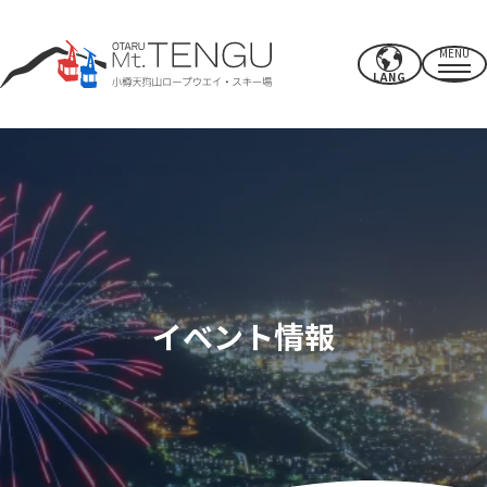
MENU
LANG
営業時間・料金
ロープウエイ
夏のアクティビティ
冬のスキー場
イベント情報
CAFE & SHOP
その他
パワースポット・施設
アクセス
近郊のオススメスポット
過ごし方