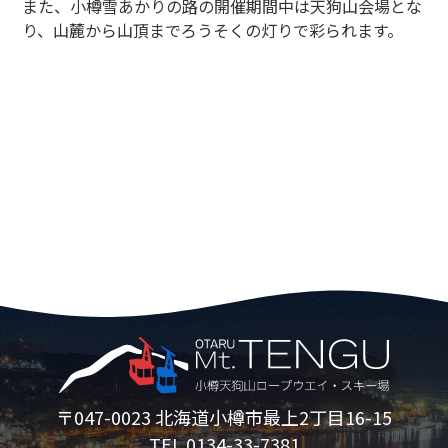
また、小樽雪あかりの路の開催期間中は天狗山会場とな
り、山麓から山頂までろうそくの灯りで彩られます。
〒047-0023 北海道小樽市最上2丁目16-15
TEL 0134-33-7381