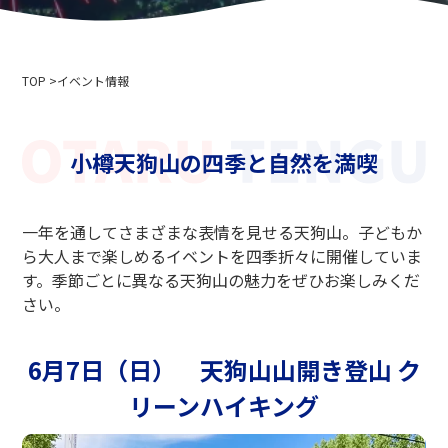
会社概要
イベント情報
プライバシーポリシー
メディア取材・撮影の方へ
索道事業運送約款
TOP
スキー場利用約款
イベント情報
2024-2025年度版 安全報告書
採用情報
小樽天狗山の四季と自然を満喫
関連リンク
北海道中央バス株式会社
一年を通してさまざまな表情を見せる天狗山。子どもか
ニセコアンヌプリ国際スキー場
ら大人まで楽しめるイベントを四季折々に開催していま
小樽バイン
す。季節ごとに異なる天狗山の魅力をぜひお楽しみくだ
ニセコ温泉郷いこいの湯宿 いろは
さい。
小樽市役所
小樽観光協会
6月7日（日） 天狗山山開き登山 ク
北海道索道協会
テングヤマスノースクール
リーンハイキング
小樽スキー連盟
小樽天狗山スキー学校