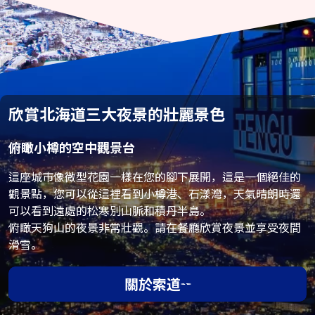
欣賞北海道三大夜景的壯麗景色
俯瞰小樽的空中觀景台
這座城市像微型花園一樣在您的腳下展開，這是一個絕佳的
觀景點，您可以從這裡看到小樽港、石漾灣，天氣晴朗時還
可以看到遠處的松寒別山脈和積丹半島。
俯瞰天狗山的夜景非常壯觀。請在餐廳欣賞夜景並享受夜間
滑雪。
關於索道