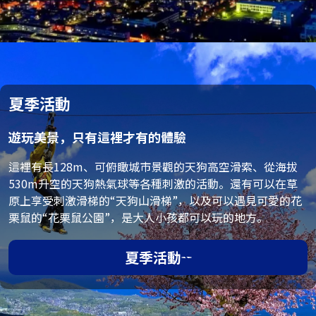
夏季活動
遊玩美景，只有這裡才有的體驗
這裡有長128m、可俯瞰城市景觀的天狗高空滑索、從海拔
530m升空的天狗熱氣球等各種刺激的活動。還有可以在草
原上享受刺激滑梯的“天狗山滑梯”，以及可以遇見可愛的花
栗鼠的“花栗鼠公園”，是大人小孩都可以玩的地方。
夏季活動