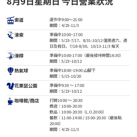
8月9日星期日 今日營業狀況
公司簡介
隱私權政策
索道商業運輸條款與條件
索道
運作中
9:00～21:00
滑雪場使用條款與條件
期間：4/25-11/3
2024-2025 安全報告
滑索
準備中
10:00~17:00
期間：5/23-7/17、8/31-10/12 僅限週六、週
招募資訊
日及假日，7/18-8/30、10/13-11/3 每天
相關連結
滑桿
準備中
10:00-17:00（最後接待時間16:30）
期間：5/23~10/12
北海道中央巴士株式會社
熱氣球
準備中
18:00~19:00 山腳下
新雪谷安努普利國際滑雪場
期間：5/15-10/20
小樽藤
花栗鼠公園
準備中
9:30 ～ 17:00
新雪谷溫泉鄉 Ikoinoyu Inn 伊呂波
期間：5/23~10/12
小樽市政府
咖啡館/商店
打開
10:00 ～ 20:30
商店：10:00-20:30
小樽觀光協會
飲品：10:00-20:30（L.O.20:00）
北海道空中纜車協會
餐飲：11:00-14:00 / 15:00-20:30（最後點
天狗山滑雪學校
20:00）
小樽滑雪聯盟
期間：4/25-11/3
小樽天狗山滑雪學校