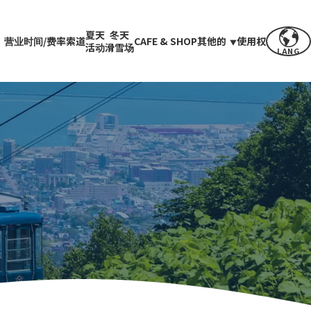
夏天
冬天
营业时间/费率
索道
CAFE & SHOP
其他的
使用权
活动
滑雪场
LANG